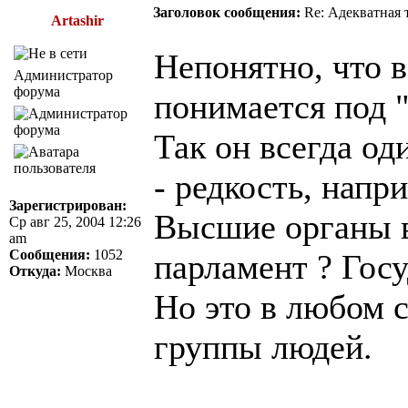
Заголовок сообщения:
Re: Адекватная т
Artashir
Непонятно, что 
Администратор
форума
понимается под "
Так он всегда о
- редкость, напр
Зарегистрирован:
Высшие органы в
Ср авг 25, 2004 12:26
am
Сообщения:
1052
парламент ? Гос
Откуда:
Москва
Но это в любом с
группы людей.