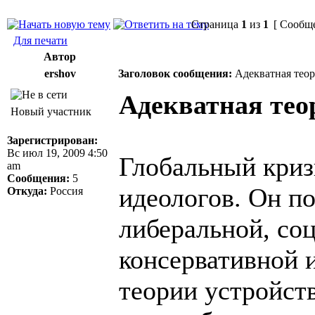
Страница
1
из
1
[ Сообще
Для печати
Автор
ershov
Заголовок сообщения:
Адекватная теор
Адекватная тео
Новый участник
Зарегистрирован:
Вс июл 19, 2009 4:50
Глобальный криз
am
Сообщения:
5
идеологов. Он по
Откуда:
Россия
либеральной, соц
консервативной 
теории устройств