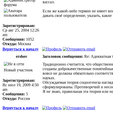
вассал.
Если же какой-либо термин не имеет впо
давать своё определение, указать, каки
Зарегистрирован:
Ср авг 25, 2004 12:26
am
Сообщения:
1052
Откуда:
Москва
Вернуться к началу
ershov
Заголовок сообщения:
Re: Адекватная т
Традиционно считается, что общественн
созданы доброкачественные понятийные
Новый участник
вовсе не должны обязательно соответс
науках.
Зарегистрирован:
Обсуждаемая теория социогенеза нагляд
Вс июл 19, 2009 4:50
сформулированы. Противоречий и несоот
am
Я не знаю, правильная эта теория или не
Сообщения:
5
Откуда:
Россия
Вернуться к началу