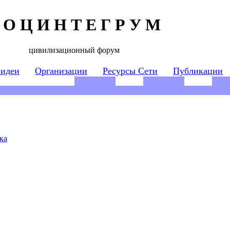
 О Ц И Н Т Е Г Р У М
цивилизационный форум
 идеи
Организации
Ресурсы Сети
Публикации
ка