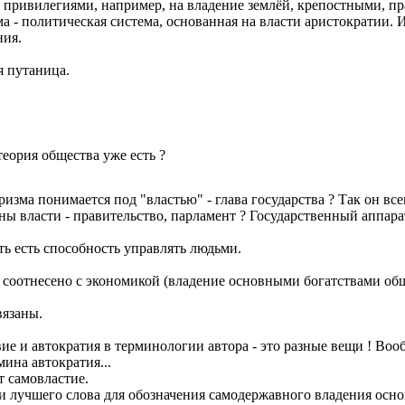
ривилегиями, например, на владение землёй, крепостными, пра
 - политическая система, основанная на власти аристократии. Из
ния.
я путаница.
еория общества уже есть ?
изма понимается под "властью" - глава государства ? Так он вс
ы власти - правительство, парламент ? Государственный аппарат
сть есть способность управлять людьми.
е соотнесено с экономикой (владение основными богатствами общ
вязаны.
ие и автократия в терминологии автора - это разные вещи ! Воо
мина автократия...
т самовластие.
ти лучшего слова для обозначения самодержавного владения осн