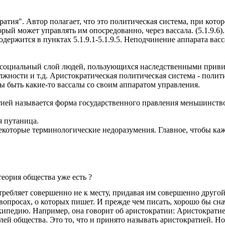
ратия". Автор полагает, что это политическая система, при кот
рый может управлять им опосредованно, через вассала. (5.1.9.6).
держится в пунктах 5.1.9.1-5.1.9.5. Неподчинение аппарата вас
о социальный слой людей, пользующихся наследственными приви
жности и т.д. Аристократическая политическая система - полити
ны быть какие-то вассалы со своим аппаратом управления.
тией называется форма государственного правления меньшинств
я путаница.
екоторые терминологические недоразумения. Главное, чтобы ка
еория общества уже есть ?
ребляет совершенно не к месту, придавая им совершенно другой
в вопросах, о которых пишет. И прежде чем писать, хорошо бы с
кипедию. Например, она говорит об аристократии: Аристократи
 общества. Это то, что и принято называть аристократией. Но эт