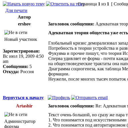
Страница
1
из
1
[ Сообще
Для печати
Автор
ershov
Заголовок сообщения:
Адекватная теор
Адекватная теория общества уже есть
Новый участник
Глобальный кризис деморализовал запад
Потребность в теории устройства и разв
Зарегистрирован:
Фукуяма и прочие пишут, что теория Ист
Вс июл 19, 2009 4:50
Сперва удивляет ее форма - почти кажда
am
на обществоведческие трактаты она нап
Сообщения:
5
Диаграмма социогенеза, как таблица Ме
Откуда:
Россия
формации.
Неужели, после многих тысяч попыток о
Вернуться к началу
Artashir
Заголовок сообщения:
Re: Адекватная т
Текст очень большой, но сразу же пара
1. Что понимается под искусственными
Администратор
2. Что понимается под авторитаризмом (5
форума