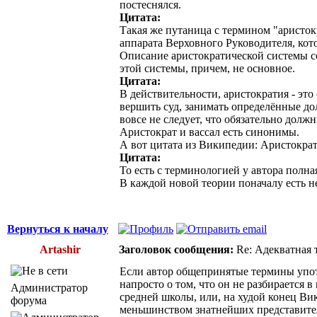
постеснялся.
Цитата:
Такая же путаница с термином "аристок
аппарата Верховного Руководителя, кото
Описание аристократической системы со
этой системы, причем, не основное.
Цитата:
В действительности, аристократия - эт
вершить суд, занимать определённые дол
вовсе не следует, что обязательно долж
Аристократ и вассал есть синонимы.
А вот цитата из Википедии: Аристокра
Цитата:
То есть с терминологией у автора полна
В каждой новой теории поначалу есть н
Вернуться к началу
Artashir
Заголовок сообщения:
Re: Адекватная т
Если автор общепринятые термины упот
напросто о том, что он не разбирается 
Администратор
средней школы, или, на худой конец Ви
форума
меньшинством знатнейших представителей