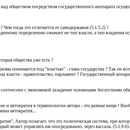
ь над обществом посредством государственного апппарата осущес
 Чем тогда это отличается от самодержавия (5.1.5.2) ?
денному определению означает не тип власти, а тип владения о
еория общества уже есть ?
изма понимается под "властью" - глава государства ? Так он вс
ы власти - правительство, парламент ? Государственный аппарат
е соотнесено с экономикой (владение основными богатствами общ
ие и автократия в терминологии автора - это разные вещи ! Воо
мина автократия...
ратия". Автор полагает, что это политическая система, при кот
рый может управлять им опосредованно, через вассала. (5.1.9.6)