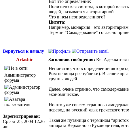
Вот это определение:
Политическая система, в которой власт
людей, называется авторитарной.
Что в нем неопределенного?
Цитата:
Например, монархия - это авторитаризм ?
Термин "Самодержавие" согласно приве
Вернуться к началу
Artashir
Заголовок сообщения:
Re: Адекватная т
Непонятно, что в определении авторитар
Рим периода республики). Высшие орган
Администратор
группы людей.
форума
Далее, очень странно, что самодержави
экономическое.
Но что уже совсем странно - самодержав
перевод на русский язык греческого тер
Зарегистрирован:
Такая же путаница с термином "аристок
Ср авг 25, 2004 12:26
аппарата Верховного Руководителя, кото
am