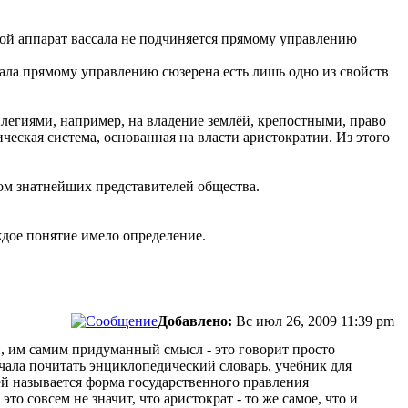
орой аппарат вассала не подчиняется прямому управлению
сала прямому управлению сюзерена есть лишь одно из свойств
легиями, например, на владение землёй, крепостными, право
ческая система, основанная на власти аристократии. Из этого
ом знатнейших представителей общества.
ждое понятие имело определение.
Добавлено:
Вс июл 26, 2009 11:39 pm
, им самим придуманный смысл - это говорит просто
начала почитать энциклопедический словарь, учебник для
ей называется форма государственного правления
о совсем не значит, что аристократ - то же самое, что и