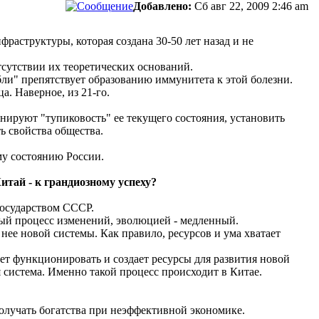
Добавлено:
Сб авг 22, 2009 2:46 am
аструктуры, которая создана 30-50 лет назад и не
сутствии их теоретических оснований.
абли" препятствует образованию иммунитета к этой болезни.
. Наверное, из 21-го.
нируют "тупиковость" ее текущего состояния, установить
ь свойства общества.
му состоянию России.
итай - к грандиозному успеху?
государством СССР.
й процесс изменений, эволюцией - медленный.
ее новой системы. Как правило, ресурсов и ума хватает
ет функционировать и создает ресурсы для развития новой
я система. Именно такой процесс происходит в Китае.
олучать богатства при неэффективной экономике.