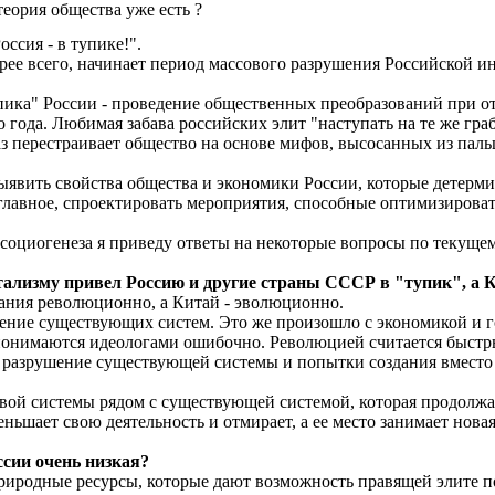
еория общества уже есть ?
ссия - в тупике!".
е всего, начинает период массового разрушения Российской инфр
пика" России - проведение общественных преобразований при от
о года. Любимая забава российских элит "наступать на те же гр
 перестраивает общество на основе мифов, высосанных из пальца
ыявить свойства общества и экономики России, которые детерми
главное, спроектировать мероприятия, способные оптимизироват
социогенеза я приведу ответы на некоторые вопросы по текуще
тализму привел Россию и другие страны СССР в "тупик", а К
ания революционно, а Китай - эволюционно.
ение существующих систем. Это же произошло с экономикой и 
онимаются идеологами ошибочно. Революцией считается быстры
 разрушение существующей системы и попытки создания вместо н
вой системы рядом с существующей системой, которая продолжа
ньшает свою деятельность и отмирает, а ее место занимает нова
сии очень низкая?
природные ресурсы, которые дают возможность правящей элите п