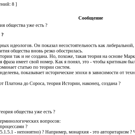
ний: 8 ]
Сообщение
ия общества уже есть ?
 ?
ных идеологов. Он показал несостоятельность как либеральной,
ития общества вновь резко обострилась.
ории так и не создана. Но, похоже, такая теория на основе Марк
я фраза имеет свой номер. Как я понял, это - чтобы критикам бы
оминает статью по теории систем.
нделеева, показывает исторические эпохи в зависимости от тех
т Платона до Сороса, теория Истории, наконец, создана ?
еория общества уже есть ?
 терминологических вопросов:
 процессами ?
.1.5.1 - непонятно) ? Например, монархия - это авторитаризм ? Ч