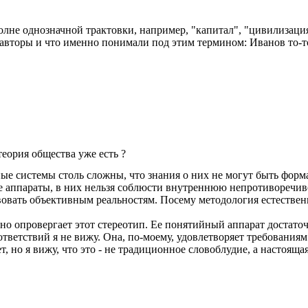
лне однозначной трактовки, например, "капитал", "цивилизация",
е авторы и что именно понимали под этим термином: Иванов то-то,
еория общества уже есть ?
ые системы столь сложны, что знания о них не могут быть форма
 аппараты, в них нельзя соблюсти внутреннюю непротиворечив
твовать объективным реальностям. Посему методология естестве
но опровергает этот стереотип. Ее понятийный аппарат достато
ветствий я не вижу. Она, по-моему, удовлетворяет требованиям
т, но я вижу, что это - не традиционное словоблудие, а настоящая