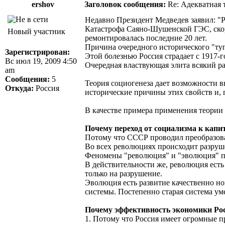
ershov
Заголовок сообщения:
Re: Адекватная т
Недавно Президент Медведев заявил: "Ро
Катастрофа Саяно-Шушенской ГЭС, скоре
Новый участник
ремонтировалась последние 20 лет.
Причина очередного исторического "ту
Зарегистрирован:
Этой болезнью Россия страдает с 1917-г
Вс июл 19, 2009 4:50
Очередная властвующая элита всякий раз
am
Сообщения:
5
Теория социогенеза дает возможности в
Откуда:
Россия
исторические причины этих свойств и, 
В качестве примера применения теории 
Почему переход от социализма к капи
Потому что СССР проводил преобразов
Во всех революциях происходит разруш
Феномены "революция" и "эволюция" п
В действительности же, революция есть
только на разрушение.
Эволюция есть развитие качественно но
системы. Постепенно старая система уме
Почему эффективность экономики Рос
1. Потому что Россия имеет огромные 