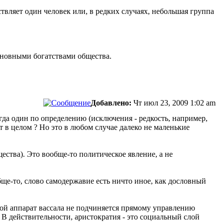
твляет один человек или, в редких случаях, небольшая группа
сновными богатствами общества.
Добавлено:
Чт июл 23, 2009 1:02 am
егда один по определению (исключения - редкость, например,
 в целом ? Но это в любом случае далеко не маленькие
ества). Это вообще-то политическое явление, а не
бще-то, слово самодержавие есть ничто иное, как дословный
орой аппарат вассала не подчиняется прямому управлению
. В действительности, аристократия - это социальный слой