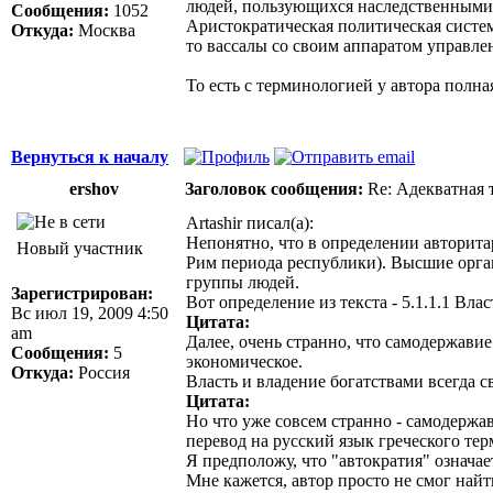
людей, пользующихся наследственными п
Сообщения:
1052
Аристократическая политическая система
Откуда:
Москва
то вассалы со своим аппаратом управле
То есть с терминологией у автора полна
Вернуться к началу
ershov
Заголовок сообщения:
Re: Адекватная т
Artashir писал(а):
Непонятно, что в определении авторитар
Новый участник
Рим периода республики). Высшие орган
группы людей.
Зарегистрирован:
Вот определение из текста - 5.1.1.1 Вла
Вс июл 19, 2009 4:50
Цитата:
am
Далее, очень странно, что самодержави
Сообщения:
5
экономическое.
Откуда:
Россия
Власть и владение богатствами всегда с
Цитата:
Но что уже совсем странно - самодержав
перевод на русский язык греческого тер
Я предположу, что "автократия" означае
Мне кажется, автор просто не смог най