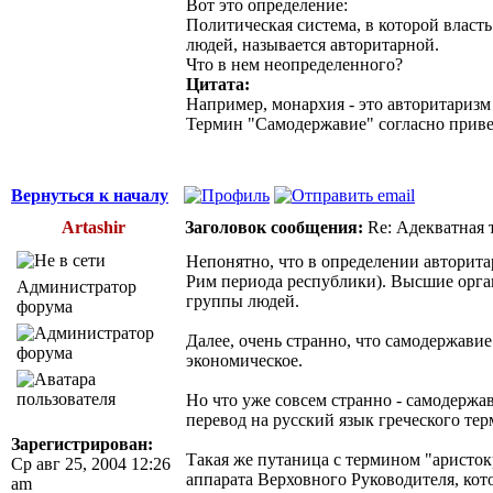
Вот это определение:
Политическая система, в которой власт
людей, называется авторитарной.
Что в нем неопределенного?
Цитата:
Например, монархия - это авторитаризм ?
Термин "Самодержавие" согласно приве
Вернуться к началу
Artashir
Заголовок сообщения:
Re: Адекватная т
Непонятно, что в определении авторитар
Рим периода республики). Высшие орган
Администратор
группы людей.
форума
Далее, очень странно, что самодержави
экономическое.
Но что уже совсем странно - самодержав
перевод на русский язык греческого тер
Зарегистрирован:
Такая же путаница с термином "аристок
Ср авг 25, 2004 12:26
аппарата Верховного Руководителя, кото
am