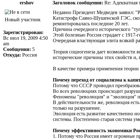
ershov
Заголовок сообщения:
Re: Адекватная т
Недавно Президент Медведев заявил: "Ро
Катастрофа Саяно-Шушенской ГЭС, скоре
Новый участник
ремонтировалась последние 20 лет.
Причина очередного исторического "ту
Зарегистрирован:
Этой болезнью Россия страдает с 1917-г
Вс июл 19, 2009 4:50
Очередная властвующая элита всякий раз
am
Сообщения:
5
Теория социогенеза дает возможности в
Откуда:
Россия
исторические причины этих свойств и, 
В качестве примера применения теории 
Почему переход от социализма к капи
Потому что СССР проводил преобразов
Во всех революциях происходит разруш
Феномены "революция" и "эволюция" п
В действительности же, революция есть
только на разрушение.
Эволюция есть развитие качественно но
системы. Постепенно старая система уме
Почему эффективность экономики Рос
1. Потому что Россия имеет огромные 