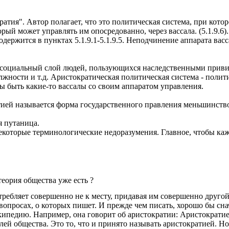
ратия". Автор полагает, что это политическая система, при кот
рый может управлять им опосредованно, через вассала. (5.1.9.6).
держится в пунктах 5.1.9.1-5.1.9.5. Неподчинение аппарата вас
о социальный слой людей, пользующихся наследственными приви
жности и т.д. Аристократическая политическая система - полити
ны быть какие-то вассалы со своим аппаратом управления.
тией называется форма государственного правления меньшинств
я путаница.
екоторые терминологические недоразумения. Главное, чтобы ка
еория общества уже есть ?
ребляет совершенно не к месту, придавая им совершенно другой
в вопросах, о которых пишет. И прежде чем писать, хорошо бы с
кипедию. Например, она говорит об аристократии: Аристократи
 общества. Это то, что и принято называть аристократией. Но эт