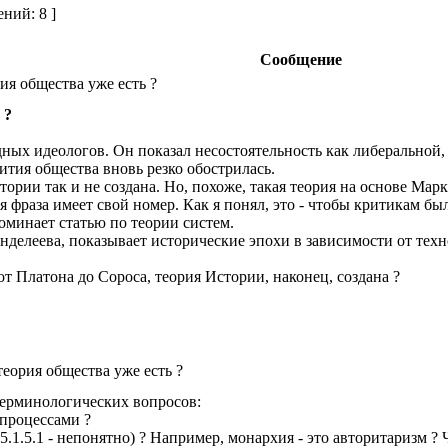
ний: 8 ]
Сообщение
ия общества уже есть ?
 ?
ных идеологов. Он показал несостоятельность как либеральной,
ития общества вновь резко обострилась.
ории так и не создана. Но, похоже, такая теория на основе Марк
я фраза имеет свой номер. Как я понял, это - чтобы критикам бы
оминает статью по теории систем.
нделеева, показывает исторические эпохи в зависимости от тех
т Платона до Сороса, теория Истории, наконец, создана ?
еория общества уже есть ?
 терминологических вопросов:
 процессами ?
.1.5.1 - непонятно) ? Например, монархия - это авторитаризм ? Ч