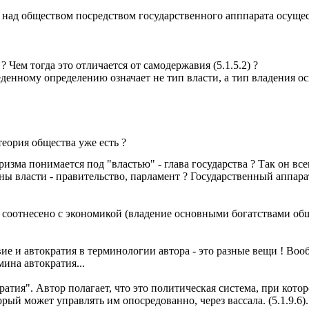
ь над обществом посредством государственного апппарата осущес
 Чем тогда это отличается от самодержавия (5.1.5.2) ?
денному определению означает не тип власти, а тип владения о
еория общества уже есть ?
изма понимается под "властью" - глава государства ? Так он вс
ы власти - правительство, парламент ? Государственный аппарат
е соотнесено с экономикой (владение основными богатствами общ
ие и автократия в терминологии автора - это разные вещи ! Воо
мина автократия...
ратия". Автор полагает, что это политическая система, при кот
рый может управлять им опосредованно, через вассала. (5.1.9.6)