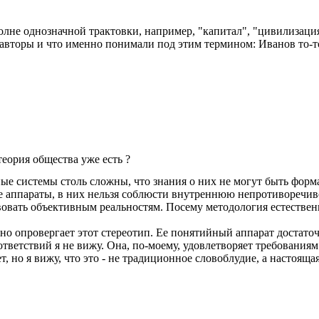
лне однозначной трактовки, например, "капитал", "цивилизация",
е авторы и что именно понимали под этим термином: Иванов то-то,
еория общества уже есть ?
ые системы столь сложны, что знания о них не могут быть форма
 аппараты, в них нельзя соблюсти внутреннюю непротиворечив
твовать объективным реальностям. Посему методология естестве
но опровергает этот стереотип. Ее понятийный аппарат достато
ветствий я не вижу. Она, по-моему, удовлетворяет требованиям
т, но я вижу, что это - не традиционное словоблудие, а настоящая