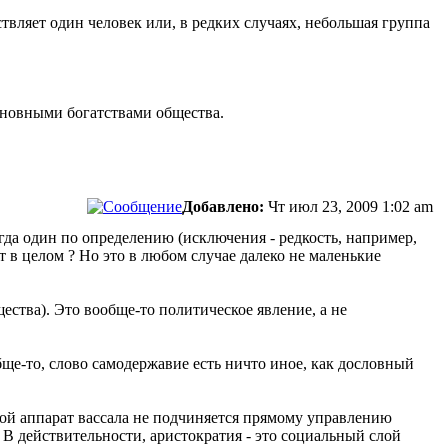
твляет один человек или, в редких случаях, небольшая группа
сновными богатствами общества.
Добавлено:
Чт июл 23, 2009 1:02 am
егда один по определению (исключения - редкость, например,
 в целом ? Но это в любом случае далеко не маленькие
ества). Это вообще-то политическое явление, а не
бще-то, слово самодержавие есть ничто иное, как дословный
орой аппарат вассала не подчиняется прямому управлению
. В действительности, аристократия - это социальный слой