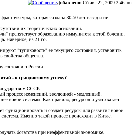
Добавлено:
Сб авг 22, 2009 2:46 am
аструктуры, которая создана 30-50 лет назад и не
сутствии их теоретических оснований.
абли" препятствует образованию иммунитета к этой болезни.
. Наверное, из 21-го.
нируют "тупиковость" ее текущего состояния, установить
ь свойства общества.
му состоянию России.
итай - к грандиозному успеху?
государством СССР.
й процесс изменений, эволюцией - медленный.
ее новой системы. Как правило, ресурсов и ума хватает
ет функционировать и создает ресурсы для развития новой
я система. Именно такой процесс происходит в Китае.
олучать богатства при неэффективной экономике.