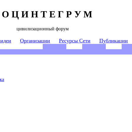
 О Ц И Н Т Е Г Р У М
цивилизационный форум
 идеи
Организации
Ресурсы Сети
Публикации
ка