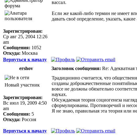
вассал.
Если же какой-либо термин не имеет впо
давать своё определение, указать, каки
Зарегистрирован:
Ср авг 25, 2004 12:26
am
Сообщения:
1052
Откуда:
Москва
Вернуться к началу
ershov
Заголовок сообщения:
Re: Адекватная т
Традиционно считается, что общественн
созданы доброкачественные понятийные
Новый участник
вовсе не должны обязательно соответс
науках.
Зарегистрирован:
Обсуждаемая теория социогенеза нагляд
Вс июл 19, 2009 4:50
сформулированы. Противоречий и несоот
am
Я не знаю, правильная эта теория или не
Сообщения:
5
Откуда:
Россия
Вернуться к началу