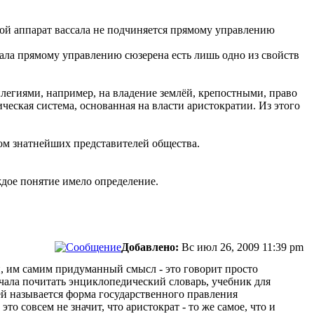
орой аппарат вассала не подчиняется прямому управлению
сала прямому управлению сюзерена есть лишь одно из свойств
легиями, например, на владение землёй, крепостными, право
ческая система, основанная на власти аристократии. Из этого
ом знатнейших представителей общества.
ждое понятие имело определение.
Добавлено:
Вс июл 26, 2009 11:39 pm
, им самим придуманный смысл - это говорит просто
начала почитать энциклопедический словарь, учебник для
ей называется форма государственного правления
о совсем не значит, что аристократ - то же самое, что и