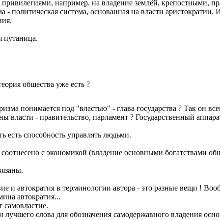
ривилегиями, например, на владение землёй, крепостными, пра
 - политическая система, основанная на власти аристократии. Из
ния.
я путаница.
еория общества уже есть ?
изма понимается под "властью" - глава государства ? Так он вс
ы власти - правительство, парламент ? Государственный аппарат
сть есть способность управлять людьми.
е соотнесено с экономикой (владение основными богатствами общ
вязаны.
ие и автократия в терминологии автора - это разные вещи ! Воо
мина автократия...
т самовластие.
ти лучшего слова для обозначения самодержавного владения осн