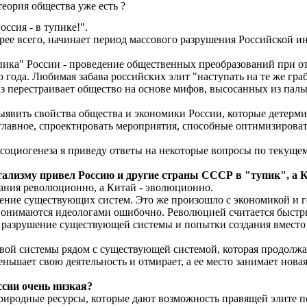
еория общества уже есть ?
ссия - в тупике!".
е всего, начинает период массового разрушения Российской инфр
пика" России - проведение общественных преобразований при от
о года. Любимая забава российских элит "наступать на те же гр
 перестраивает общество на основе мифов, высосанных из пальца
ыявить свойства общества и экономики России, которые детерми
главное, спроектировать мероприятия, способные оптимизироват
социогенеза я приведу ответы на некоторые вопросы по текуще
тализму привел Россию и другие страны СССР в "тупик", а К
ания революционно, а Китай - эволюционно.
ение существующих систем. Это же произошло с экономикой и 
онимаются идеологами ошибочно. Революцией считается быстры
 разрушение существующей системы и попытки создания вместо н
вой системы рядом с существующей системой, которая продолжа
ньшает свою деятельность и отмирает, а ее место занимает нова
сии очень низкая?
природные ресурсы, которые дают возможность правящей элите п