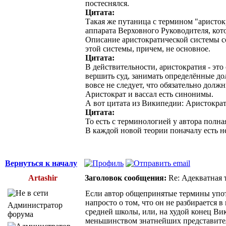
постеснялся.
Цитата:
Такая же путаница с термином "аристок
аппарата Верховного Руководителя, кото
Описание аристократической системы со
этой системы, причем, не основное.
Цитата:
В действительности, аристократия - эт
вершить суд, занимать определённые дол
вовсе не следует, что обязательно долж
Аристократ и вассал есть синонимы.
А вот цитата из Википедии: Аристокра
Цитата:
То есть с терминологией у автора полна
В каждой новой теории поначалу есть н
Вернуться к началу
Artashir
Заголовок сообщения:
Re: Адекватная т
Если автор общепринятые термины упот
напросто о том, что он не разбирается 
Администратор
средней школы, или, на худой конец Ви
форума
меньшинством знатнейших представителей