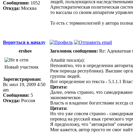
людей, пользующихся наследственными п
Сообщения:
1052
Аристократическая политическая система
Откуда:
Москва
то вассалы со своим аппаратом управле
То есть с терминологией у автора полна
Вернуться к началу
ershov
Заголовок сообщения:
Re: Адекватная т
Artashir писал(а):
Непонятно, что в определении авторитар
Новый участник
Рим периода республики). Высшие орган
группы людей.
Зарегистрирован:
Вот определение из текста - 5.1.1.1 Вла
Вс июл 19, 2009 4:50
Цитата:
am
Далее, очень странно, что самодержави
Сообщения:
5
экономическое.
Откуда:
Россия
Власть и владение богатствами всегда с
Цитата:
Но что уже совсем странно - самодержав
перевод на русский язык греческого тер
Я предположу, что "автократия" означае
Мне кажется, автор просто не смог най