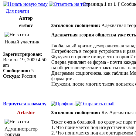
Страница
1
из
1
[ Сообще
Для печати
Автор
ershov
Заголовок сообщения:
Адекватная теор
Адекватная теория общества уже есть
Новый участник
Глобальный кризис деморализовал запад
Потребность в теории устройства и разв
Зарегистрирован:
Фукуяма и прочие пишут, что теория Ист
Вс июл 19, 2009 4:50
Сперва удивляет ее форма - почти кажда
am
на обществоведческие трактаты она нап
Сообщения:
5
Диаграмма социогенеза, как таблица Ме
Откуда:
Россия
формации.
Неужели, после многих тысяч попыток о
Вернуться к началу
Artashir
Заголовок сообщения:
Re: Адекватная т
Текст очень большой, но сразу же пара
1. Что понимается под искусственными
Администратор
2. Что понимается под авторитаризмом (5
форума