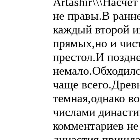
Artashir\\\Насче
не правы.В ранн
каждый второй и
прямых,но и чис
престол.И поздн
немало.Обходило
чаще всего.Древ
темная,однако в
числами династи
комментариев не 
династия пришла