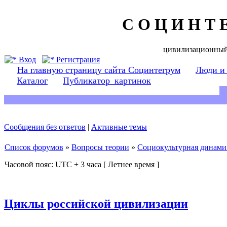
С О Ц И Н Т 
цивилизационный
Вход
Регистрация
На главную страницу сайта Социнтегрум
Люди и
Каталог
Публикатор_картинок
Сообщения без ответов
|
Активные темы
Список форумов
»
Вопросы теории
»
Социокультурная динами
Часовой пояс: UTC + 3 часа [ Летнее время ]
Циклы российской цивилизации