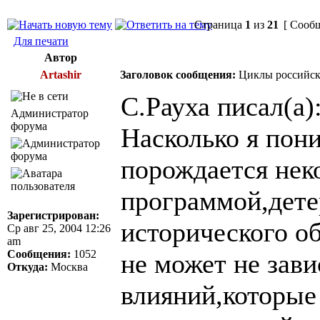
Страница
1
из
21
[ Сообщ
Для печати
Автор
Artashir
Заголовок сообщения:
Циклы российск
С.Рауха писал(а)
Администратор
форума
Насколько я пон
порождается нек
программой,дете
Зарегистрирован:
исторического об
Ср авг 25, 2004 12:26
am
Сообщения:
1052
не может не зав
Откуда:
Москва
влияний,которые