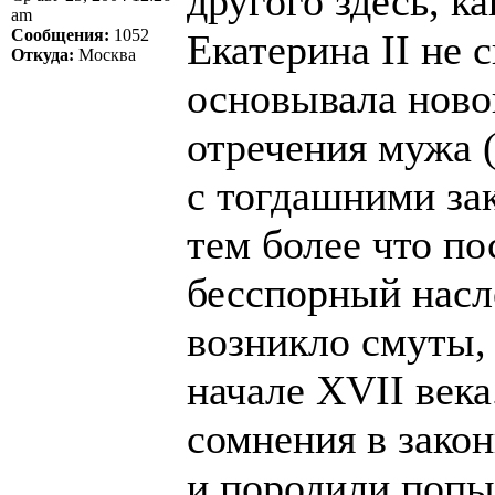
другого здесь, ка
am
Сообщения:
1052
Екатерина II не 
Откуда:
Москва
основывала новой
отречения мужа (
с тогдашними за
тем более что по
бесспорный насл
возникло смуты, 
начале XVII века
сомнения в зако
и породили попы