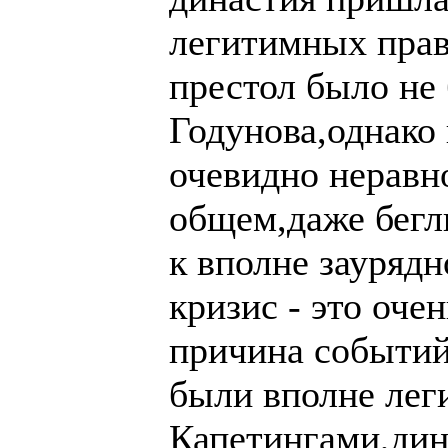
легитимных прав
престол было не
Годунова,однако
очевидно неравн
общем,даже бегл
к вполне зауряд
кризис - это оче
причина событи
были вполне ле
Капетингами,дин