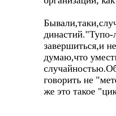
Бывали,таки,слу
династий."Тупо-
завершиться,и н
думаю,что умест
случайностью.Об
говорить не "мет
же это такое "ци