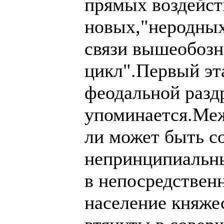
прямых воздейст
новых,"неродных
связи вышеобоз
цикл".Первый эта
феодальной разд
упоминается.Меж
ли может быть с
непринципиальны
в непосредствен
население княже