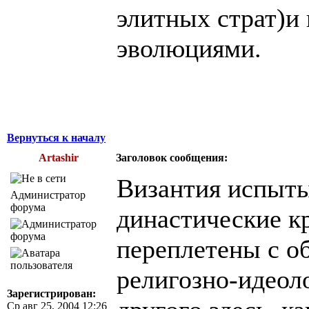
элитных страт)и 
эволюциями.
Вернуться к началу
Artashir
Заголовок сообщения:
Византия испытыв
Администратор
форума
династические к
переплетены с о
религозно-идеол
Зарегистрирован:
Ср авг 25, 2004 12:26