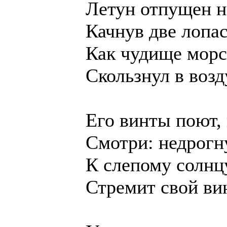
Летун отпущен н
Качнув две лопас
Как чудище морск
Скользнул в воз
Его винты поют, 
Смотри: недрогн
К слепому солнц
Стремит свой вин