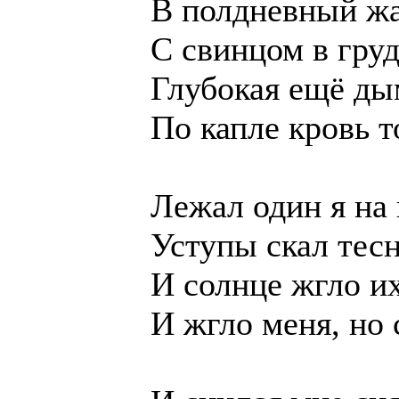
В полдневный жа
С свинцом в гру
Глубокая ещё ды
По капле кровь т
Лежал один я на
Уступы скал тес
И солнце жгло и
И жгло меня, но 