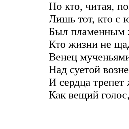
Но кто, читая, п
Лишь тот, кто с
Был пламенным ж
Кто жизни не щад
Венец мученьями
Над суетой возн
И сердца трепет
Как вещий голос,