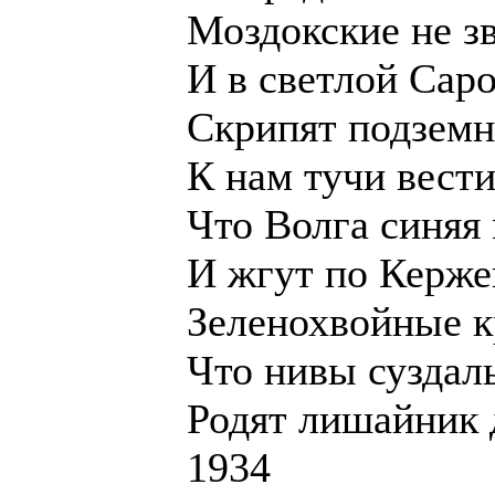
Моздокские не з
И в светлой Сар
Скрипят подземн
К нам тучи вести
Что Волга синяя 
И жгут по Керже
Зеленохвойные к
Что нивы суздаль
Родят лишайник 
1934