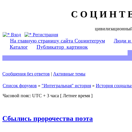
С О Ц И Н Т 
цивилизационный
Вход
Регистрация
На главную страницу сайта Социнтегрум
Люди и
Каталог
Публикатор_картинок
Сообщения без ответов
|
Активные темы
Список форумов
»
"Интегральная" история
»
История социаль
Часовой пояс: UTC + 3 часа [ Летнее время ]
Сбылись пророчества поэта