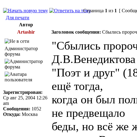
Страница
1
из
1
[ Сообще
Для печати
Автор
Artashir
Заголовок сообщения:
Сбылись пророче
"Сбылись пророче
Администратор
форума
Д.В.Венедиктова
"Поэт и друг" (1
ещё тогда,
Зарегистрирован:
когда он был пол
Ср авг 25, 2004 12:26
am
Сообщения:
1052
не предвещало
Откуда:
Москва
беды, но всё же 