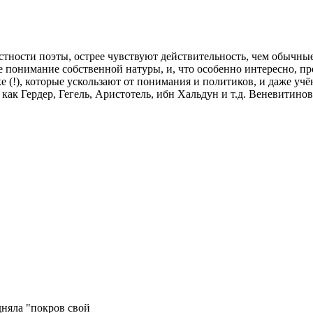
астности поэты, острее чувствуют действительность, чем обычны
кое понимание собственной натуры, и, что особенно интересно, 
ке (!), которые ускользают от понимания и политиков, и даже у
как Гердер, Гегель, Аристотель, ибн Хальдун и т.д. Веневитино
дняла "покров свой