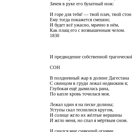
Зачем в руке его булатный нож:
И горе для тебя! — твой плач, твой стон
Ему тогда покажется смешон;
И будет всё ужасно, мрачно в нём,
Как плащ его с возвышенным челом.
1830
И предвидение собственной трагическо
СОН
В полдневный жар в долине Дагестана
С свинцом в груди лежал недвижим я;
Глубокая ещё дымилась рана,
По капле кровь точилася моя.
Лежал один я на песке долины;
Уступы скал теснилися кругом,
И солнце жгло их жёлтые вершины
И жгло меня, но спал я мёртвым сном.
И снился мне сияющий огнями