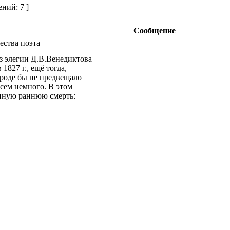
ний: 7 ]
Сообщение
ства поэта
из элегии Д.В.Венедиктова
1827 г., ещё тогда,
вроде бы не предвещало
всем немного. В этом
енную раннюю смерть: