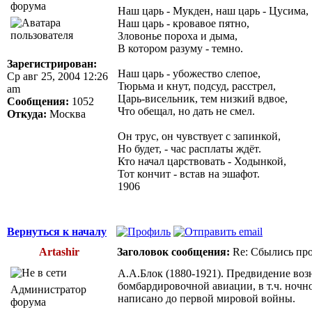
Наш царь - Мукден, наш царь - Цусима,
Наш царь - кровавое пятно,
Зловонье пороха и дыма,
В котором разуму - темно.
Зарегистрирован:
Наш царь - убожество слепое,
Ср авг 25, 2004 12:26
Тюрьма и кнут, подсуд, расстрел,
am
Царь-висельник, тем низкий вдвое,
Сообщения:
1052
Что обещал, но дать не смел.
Откуда:
Москва
Он трус, он чувствует с запинкой,
Но будет, - час расплаты ждёт.
Кто начал царствовать - Ходынкой,
Тот кончит - встав на эшафот.
1906
Вернуться к началу
Artashir
Заголовок сообщения:
Re: Сбылись про
А.А.Блок (1880-1921). Предвидение во
бомбардировочной авиации, в т.ч. ночн
Администратор
написано до первой мировой войны.
форума