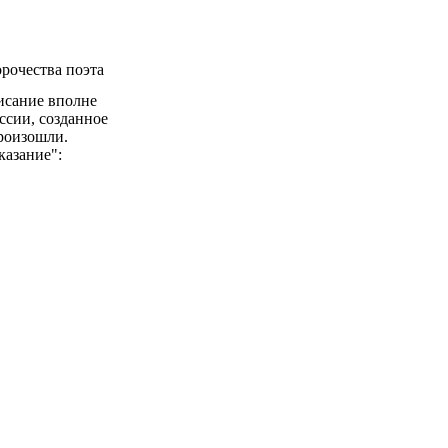
рочества поэта
исание вполне
ссии, созданное
произошли.
казание":