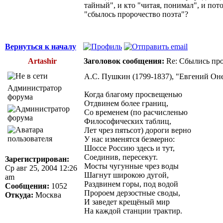
тайный", и кто "читая, понимал", и пот
"сбылось пророчество поэта"?
Вернуться к началу
Artashir
Заголовок сообщения:
Re: Сбылись про
А.С. Пушкин (1799-1837), "Евгений Онег
Администратор
Когда благому просвещенью
форума
Отдвинем более границ,
Со временем (по расчисленью
Философических таблиц,
Лет чрез пятьсот) дороги верно
У нас изменятся безмерно:
Шоссе Россию здесь и тут,
Соединив, пересекут.
Зарегистрирован:
Мосты чугунные чрез воды
Ср авг 25, 2004 12:26
Шагнут широкою дугой,
am
Раздвинем горы, под водой
Сообщения:
1052
Пророем дерзостные своды,
Откуда:
Москва
И заведет крещёный мир
На каждой станции трактир.