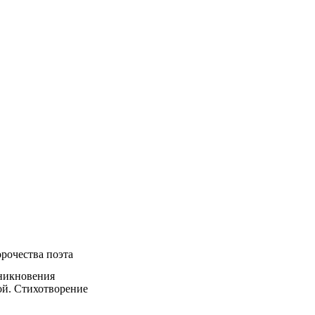
рочества поэта
зникновения
ой. Стихотворение