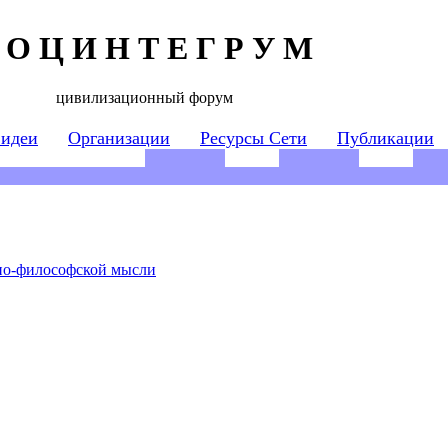
 О Ц И Н Т Е Г Р У М
цивилизационный форум
 идеи
Организации
Ресурсы Сети
Публикации
но-философской мысли