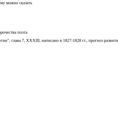
ому можно сказать
рочества поэта
ин", глава 7, XXXIII, написано в 1827-1828 гг., прогноз разви