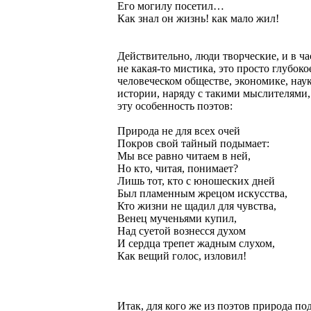
Его могилу посетил…
Как знал он жизнь! как мало жил!
Действительно, люди творческие, и в ч
не какая-то мистика, это просто глубо
человеческом обществе, экономике, нау
истории, наряду с такими мыслителями, 
эту особенность поэтов:
Природа не для всех очей
Покров свой тайный подымает:
Мы все равно читаем в ней,
Но кто, читая, понимает?
Лишь тот, кто с юношеских дней
Был пламенным жрецом искусства,
Кто жизни не щадил для чувства,
Венец мученьями купил,
Над суетой вознесся духом
И сердца трепет жадным слухом,
Как вещий голос, изловил!
Итак, для кого же из поэтов природа по