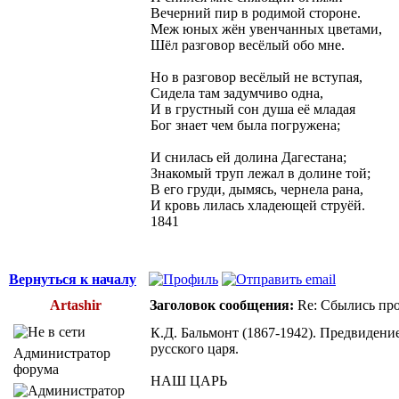
Вечерний пир в родимой стороне.
Меж юных жён увенчанных цветами,
Шёл разговор весёлый обо мне.
Но в разговор весёлый не вступая,
Сидела там задумчиво одна,
И в грустный сон душа её младая
Бог знает чем была погружена;
И снилась ей долина Дагестана;
Знакомый труп лежал в долине той;
В его груди, дымясь, чернела рана,
И кровь лилась хладеющей струёй.
1841
Вернуться к началу
Artashir
Заголовок сообщения:
Re: Сбылись про
К.Д. Бальмонт (1867-1942). Предвидени
русского царя.
Администратор
форума
НАШ ЦАРЬ