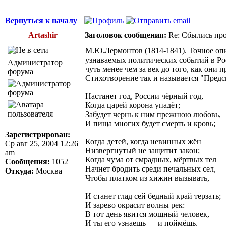
Вернуться к началу
Artashir
Заголовок сообщения:
Re: Сбылись про
М.Ю.Лермонтов (1814-1841). Точное оп
узнаваемых политических событий в Ро
Администратор
чуть менее чем за век до того, как они 
форума
Стихотворение так и называется "Предс
Настанет год, России чёрный год,
Когда царей корона упадёт;
Забудет чернь к ним прежнюю любовь,
И пища многих будет смерть и кровь;
Зарегистрирован:
Когда детей, когда невинных жён
Ср авг 25, 2004 12:26
Низвергнутый не защитит закон;
am
Когда чума от смрадных, мёртвых тел
Сообщения:
1052
Начнет бродить среди печальных сел,
Откуда:
Москва
Чтобы платком из хижин вызывать,
И станет глад сей бедный край терзать;
И зарево окрасит волны рек:
В тот день явится мощный человек,
И ты его узнаешь — и поймёшь,