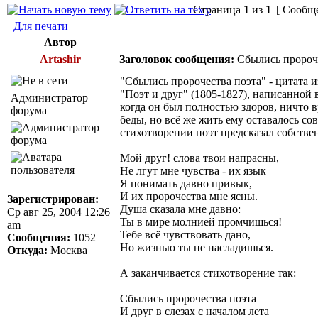
Страница
1
из
1
[ Сообще
Для печати
Автор
Artashir
Заголовок сообщения:
Сбылись пророче
"Сбылись пророчества поэта" - цитата 
"Поэт и друг" (1805-1827), написанной в 
Администратор
когда он был полностью здоров, ничто 
форума
беды, но всё же жить ему оставалось со
стихотворении поэт предсказал собств
Мой друг! слова твои напрасны,
Не лгут мне чувства - их язык
Я понимать давно привык,
И их пророчества мне ясны.
Зарегистрирован:
Душа сказала мне давно:
Ср авг 25, 2004 12:26
Ты в мире молнией промчишься!
am
Тебе всё чувствовать дано,
Сообщения:
1052
Но жизнью ты не насладишься.
Откуда:
Москва
А заканчивается стихотворение так:
Сбылись пророчества поэта
И друг в слезах с началом лета