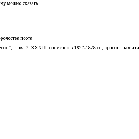
ому можно сказать
рочества поэта
ин", глава 7, XXXIII, написано в 1827-1828 гг., прогноз разви