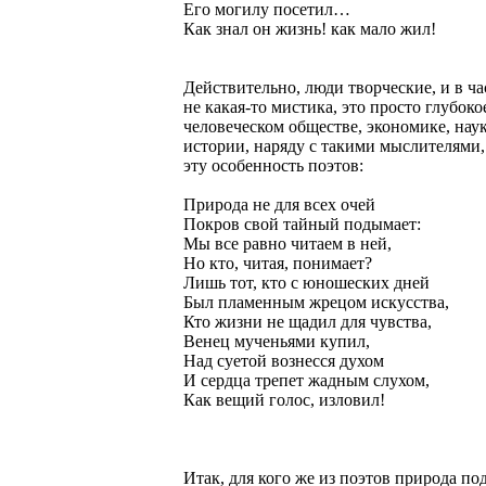
Его могилу посетил…
Как знал он жизнь! как мало жил!
Действительно, люди творческие, и в ч
не какая-то мистика, это просто глубо
человеческом обществе, экономике, нау
истории, наряду с такими мыслителями, 
эту особенность поэтов:
Природа не для всех очей
Покров свой тайный подымает:
Мы все равно читаем в ней,
Но кто, читая, понимает?
Лишь тот, кто с юношеских дней
Был пламенным жрецом искусства,
Кто жизни не щадил для чувства,
Венец мученьями купил,
Над суетой вознесся духом
И сердца трепет жадным слухом,
Как вещий голос, изловил!
Итак, для кого же из поэтов природа по