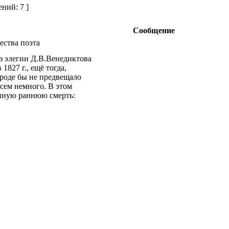
ний: 7 ]
Сообщение
ства поэта
из элегии Д.В.Венедиктова
1827 г., ещё тогда,
вроде бы не предвещало
всем немного. В этом
енную раннюю смерть: