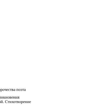
рочества поэта
зникновения
ой. Стихотворение