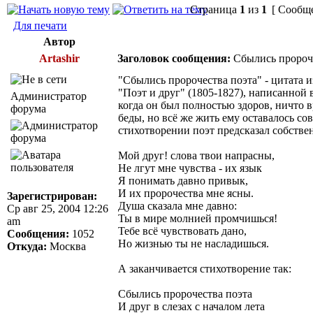
Страница
1
из
1
[ Сообще
Для печати
Автор
Artashir
Заголовок сообщения:
Сбылись пророче
"Сбылись пророчества поэта" - цитата 
"Поэт и друг" (1805-1827), написанной в 
Администратор
когда он был полностью здоров, ничто 
форума
беды, но всё же жить ему оставалось со
стихотворении поэт предсказал собств
Мой друг! слова твои напрасны,
Не лгут мне чувства - их язык
Я понимать давно привык,
И их пророчества мне ясны.
Зарегистрирован:
Душа сказала мне давно:
Ср авг 25, 2004 12:26
Ты в мире молнией промчишься!
am
Тебе всё чувствовать дано,
Сообщения:
1052
Но жизнью ты не насладишься.
Откуда:
Москва
А заканчивается стихотворение так:
Сбылись пророчества поэта
И друг в слезах с началом лета