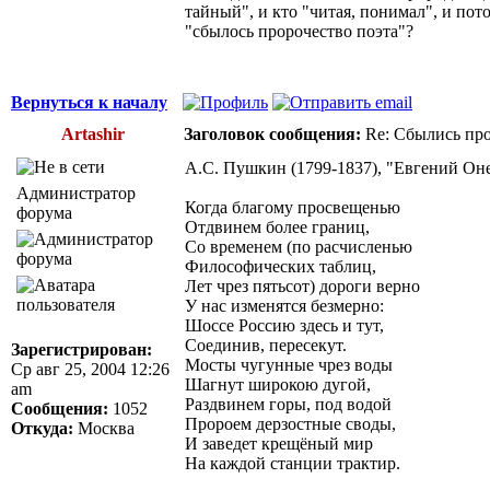
тайный", и кто "читая, понимал", и пот
"сбылось пророчество поэта"?
Вернуться к началу
Artashir
Заголовок сообщения:
Re: Сбылись про
А.С. Пушкин (1799-1837), "Евгений Онег
Администратор
Когда благому просвещенью
форума
Отдвинем более границ,
Со временем (по расчисленью
Философических таблиц,
Лет чрез пятьсот) дороги верно
У нас изменятся безмерно:
Шоссе Россию здесь и тут,
Соединив, пересекут.
Зарегистрирован:
Мосты чугунные чрез воды
Ср авг 25, 2004 12:26
Шагнут широкою дугой,
am
Раздвинем горы, под водой
Сообщения:
1052
Пророем дерзостные своды,
Откуда:
Москва
И заведет крещёный мир
На каждой станции трактир.