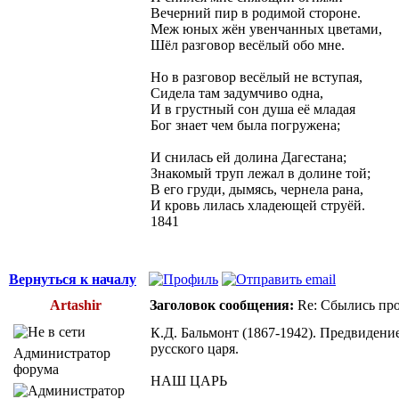
Вечерний пир в родимой стороне.
Меж юных жён увенчанных цветами,
Шёл разговор весёлый обо мне.
Но в разговор весёлый не вступая,
Сидела там задумчиво одна,
И в грустный сон душа её младая
Бог знает чем была погружена;
И снилась ей долина Дагестана;
Знакомый труп лежал в долине той;
В его груди, дымясь, чернела рана,
И кровь лилась хладеющей струёй.
1841
Вернуться к началу
Artashir
Заголовок сообщения:
Re: Сбылись про
К.Д. Бальмонт (1867-1942). Предвидени
русского царя.
Администратор
форума
НАШ ЦАРЬ