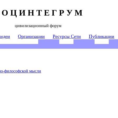
 О Ц И Н Т Е Г Р У М
цивилизационный форум
 идеи
Организации
Ресурсы Сети
Публикации
но-философской мысли