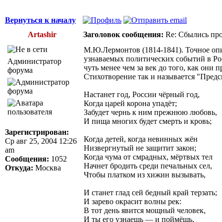
Вернуться к началу
Artashir
Заголовок сообщения:
Re: Сбылись про
М.Ю.Лермонтов (1814-1841). Точное оп
узнаваемых политических событий в Ро
Администратор
чуть менее чем за век до того, как они 
форума
Стихотворение так и называется "Предс
Настанет год, России чёрный год,
Когда царей корона упадёт;
Забудет чернь к ним прежнюю любовь,
И пища многих будет смерть и кровь;
Зарегистрирован:
Когда детей, когда невинных жён
Ср авг 25, 2004 12:26
Низвергнутый не защитит закон;
am
Когда чума от смрадных, мёртвых тел
Сообщения:
1052
Начнет бродить среди печальных сел,
Откуда:
Москва
Чтобы платком из хижин вызывать,
И станет глад сей бедный край терзать;
И зарево окрасит волны рек:
В тот день явится мощный человек,
И ты его узнаешь — и поймёшь,