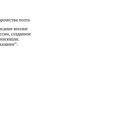
рочества поэта
исание вполне
ссии, созданное
произошли.
казание":