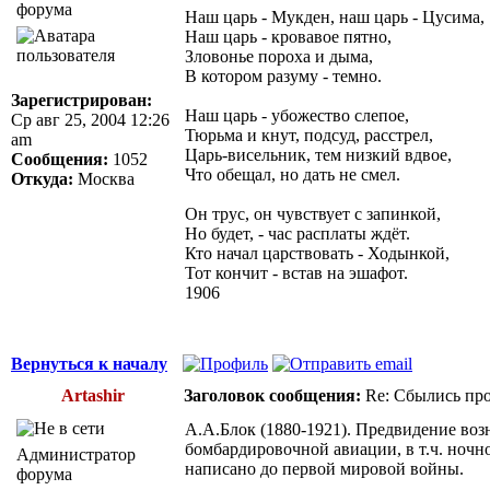
Наш царь - Мукден, наш царь - Цусима,
Наш царь - кровавое пятно,
Зловонье пороха и дыма,
В котором разуму - темно.
Зарегистрирован:
Наш царь - убожество слепое,
Ср авг 25, 2004 12:26
Тюрьма и кнут, подсуд, расстрел,
am
Царь-висельник, тем низкий вдвое,
Сообщения:
1052
Что обещал, но дать не смел.
Откуда:
Москва
Он трус, он чувствует с запинкой,
Но будет, - час расплаты ждёт.
Кто начал царствовать - Ходынкой,
Тот кончит - встав на эшафот.
1906
Вернуться к началу
Artashir
Заголовок сообщения:
Re: Сбылись про
А.А.Блок (1880-1921). Предвидение во
бомбардировочной авиации, в т.ч. ночн
Администратор
написано до первой мировой войны.
форума