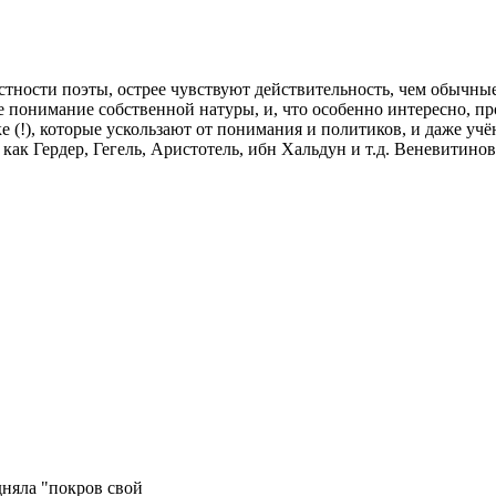
астности поэты, острее чувствуют действительность, чем обычны
кое понимание собственной натуры, и, что особенно интересно, 
ке (!), которые ускользают от понимания и политиков, и даже у
как Гердер, Гегель, Аристотель, ибн Хальдун и т.д. Веневитино
дняла "покров свой