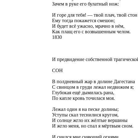
Зачем в руке его булатный нож:
И горе для тебя! — твой плач, твой стон
Ему тогда покажется смешон;
И будет всё ужасно, мрачно в нём,
Как плащ его с возвышенным челом.
1830
И предвидение собственной трагическо
СОН
В полдневный жар в долине Дагестана
С свинцом в груди лежал недвижим я;
Глубокая ещё дымилась рана,
По капле кровь точилася моя.
Лежал один я на песке долины;
Уступы скал теснилися кругом,
И солнце жгло их жёлтые вершины
И жгло меня, но спал я мёртвым сном.
И снился мне сияющий огнями