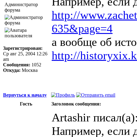
Например, если 
Администратор
форума
http://www.zachetk
635&page=4
а вообще об ист
Зарегистрирован:
http://historyxix
Ср авг 25, 2004 12:26
am
Сообщения:
1052
Откуда:
Москва
Вернуться к началу
Гость
Заголовок сообщения:
Artashir писал(а)
Например, если 