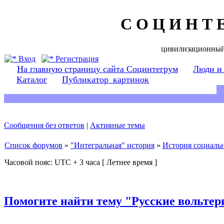
С О Ц И Н Т 
цивилизационный
Вход
Регистрация
На главную страницу сайта Социнтегрум
Люди и
Каталог
Публикатор_картинок
Сообщения без ответов
|
Активные темы
Список форумов
»
"Интегральная" история
»
История социаль
Часовой пояс: UTC + 3 часа [ Летнее время ]
Помогите найти тему "Русские вольтер