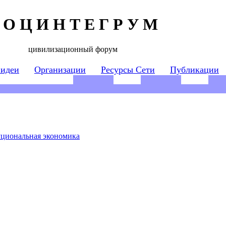
 О Ц И Н Т Е Г Р У М
цивилизационный форум
 идеи
Организации
Ресурсы Сети
Публикации
циональная экономика