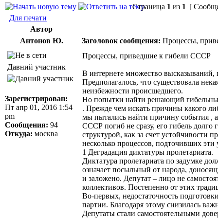
Страница
1
из
1
[ Сообще
Для печати
Автор
Антонов Ю.
Заголовок сообщения:
Процессы, прив
Процессы, приведшие к гибели СССР
Давний участник
В интернете множество высказываний,
Предполагалось, что существовала нека
неизбежности происшедшего.
Зарегистрирован:
Но попытки найти решающий гибельный
Пт апр 01, 2016 1:54
. Прежде чем искать причины какого ли
pm
мы пытались найти причину события , 
Сообщения:
94
СССР погиб не сразу, его гибель долго
Откуда:
москва
структурой, как за счет устойчивости 
несколько процессов, подточивших эти 
1 Деградация диктатуры пролетариата.
Диктатура пролетариата по задумке дол
означает посыльный от народа, доносящ
и заложено. Депутат – лицо не самостоя
коллективов. Постепенно от этих тради
Во-первых, недостаточность подготовки
партии. Благодаря этому снизилась ва
Депутаты стали самостоятельными дов