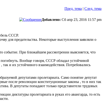
Пред. тема
|
След. тема
Добавлено:
Сб апр 23, 2016 11:57 pm
ибель СССР.
чву для предательства. Некоторые выступления заявляли о
это событие. При ближайшем рассмотрении выясняется, что
му погибнуть. Вообще говоря, СССР обладал устойчивой
 , так и их устойчивого взаимодействия. Потребовались
образуемой депутатами пролетариата. Само понятие депутат
ервые после революции конституционные законы , то в них так
ектива. В депутаты попадают только представители трудовых
кции диктатуры пролетариата в руках его авангарда, то есть
асти.