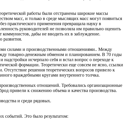
 теоретической работы были отстранены широкие массы
еством масс, и только в среде мыслящих масс могут появиться
без практического применения превращала науку в
вленность руководителей не позволяла им правильно оценить
 коммунистов, дабы не вводить их в заблуждение.
ю развития.
ными силами и производственными отношениями.. Между
ежду товарно-денежным обменом и планированием. В 70 годы
и надстройки исчерпало себя и встал вопрос о переходе к
тической формации. Теоретически еще совсем не ясно, ссылки
и. Отсутствие решения теоретических вопросов привело к
манного враждебными кругами внутреннего толчка.
 производственных отношений. Требовались организационные
брод привели к снижению объема и качества производства.
водства и среди рядовых.
х событий. Это было результатом: