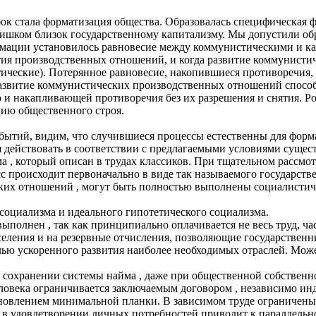
 стала форматизация общества. Образовалась специфическая фо
лишком близок государственному капитализму. Мы допустили об
рмации установилось равновесие между коммунистическими и к
тия производственных отношений, и когда развитие коммунисти
тические). Потерянное равновесие, накопившиеся противоречия,
азвитие коммунистических производственных отношений способ
и накапливающей противоречия без их разрешения и снятия. Ро
цию общественного строя.
тий, видим, что случившиеся процессы естественны для форма
 действовать в соответствии с предлагаемыми условиями сущес
ма , который описан в трудах классиков. При тщательном рассмо
сс происходит первоначально в виде так называемого государст
ких отношений , могут быть полностью выполнены социалистичес
социализма и идеального гипотетического социализма.
ыполнен , так как принципиально оплачивается не весь труд, час
селения и на резервные отчисления, позволяющие государствен
ью ускоренного развития наиболее необходимых отраслей. Може
 сохранении системы найма , даже при общественной собственн
человека ограничивается заключаемым договором , независимо 
ановлением минимальной планки. В зависимом труде ограничены
 в удовлетворении личных потребностей приводит к параллельн