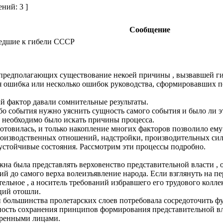
ний: 3 ]
Сообщение
едшие к гибели СССР
 предполагающих существование некоей причины , вызвавшей г
я ошибка или несколько ошибок руководства, сформировавших по
 фактор давали сомнительные результаты.
бо события нужно уяснить сущность самого события и было ли 
а необходимо было искать причины процесса.
 готовилась, и только накопление многих факторов позволило е
производственных отношений, надстройки, производительных сил
устойчивые состояния. Рассмотрим эти процессы подробно.
жна была представлять верховенство представительной власти , 
ий до самого верха волеизъявление народа. Если взглянуть на п
тельное , а носитель требований избравшего его трудового колл
ций отошли.
 большинства пролетарских слоев потребовала сосредоточить фун
жность сохранения принципов формирования представительной вл
еренными лицами.