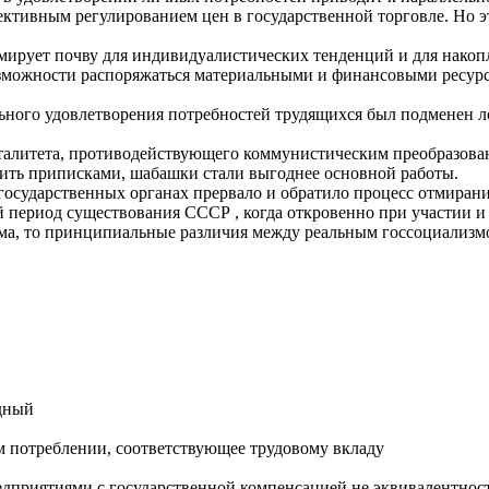
ктивным регулированием цен в государственной торговле. Но эта
ирует почву для индивидуалистических тенденций и для накопл
зможности распоряжаться материальными и финансовыми ресурс
ного удовлетворения потребностей трудящихся был подменен ло
талитета, противодействующего коммунистическим преобразова
ить приписками, шабашки стали выгоднее основной работы.
осударственных органах прервало и обратило процесс отмирани
й период существования СССР , когда откровенно при участии и
зма, то принципиальные различия между реальным госсоциализ
дный
 потреблении, соответствующее трудовому вкладу
дприятиями с государственной компенсацией не эквивалентнос