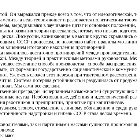
той. Он выражался прежде всего в том, что от идеологической,
аменить, а ведь теория живет и развивается политическим творч
чебы, выродившаяся в заучивание цитат и основных положений, 
пытки развития теории пресекались, потому что низкая подгото
 риска. Дискуссии, возникающие в высших кругах скрывались от
ающим в СССР процессам, не позволяло найти правильную лини
под влиянием итогового накопления противоречий
ека накопилось достаточно противоречий между производитель
ой. Между теорией и практическими методами руководства. М
ующее сочетание способа производства , способа распределения 
ыть, от формации государственно-социалистической к коммунис
ают. Уж очень сложен этот переход при тщательном рассмотрени
вития. Система потеряла устойчивость и разрушилась от проду
новат. Мы сами все сделали.
ественной преградой -исчерпанием возможностей существующих
анные наугад, Необоснованные, действия и идеологический раз
я работников и предприятий, принятые при капитализме.
уализм, эгоизм, стремление к личному обогащению и среди руко
устойчивость надстройки и гибель СССР стала делом времени.
уководителями, так и партийными массами сущности происходящи
ализма;
ы масс.