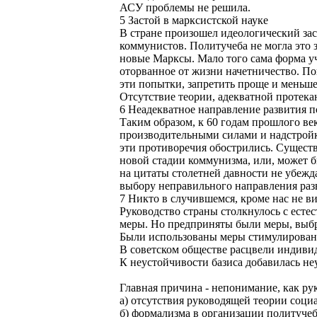
АСУ проблемы не решила.
5 Застой в марксистской науке
В стране произошел идеологический зас
коммунистов. Политучеба не могла это з
новые Марксы. Мало того сама форма у
оторванное от жизни начетничество. По
эти попытки, запретить проще и меньше
Отсутствие теории, адекватной протек
6 Неадекватное направление развития 
Таким образом, к 60 годам прошлого в
производительными силами и надстройк
эти противоречия обострились. Существ
новой стадии коммунизма, или, может б
на цитаты столетней давности не убежд
выбору неправильного направления раз
7 Никто в случившемся, кроме нас не ви
Руководство страны столкнулось с ест
меры. Но предприняты были меры, выбр
Были использованы меры стимулировани
В советском обществе расцвели индивид
К неустойчивости базиса добавилась не
Главная причина - непонимание, как р
а) отсутствия руководящей теории соци
б) формализма в организации политучеб