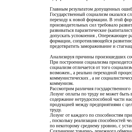
Главным результатом допущенных ошибок
Государственный социализм оказался с
переходу к новой формации. В этой фо
производительных сил требовало разви
развиваться паразитические (капиталис
допускать успокоения , Опережающее р
формации, сопротивляющейся развитию 
предотвратить замораживание и стагна
Анализируя причины произошедших собы
При построении социализма приходится
социализм отличается от того социализ
возможен., а реально переходной проце
коммунистических , а не социалистичес
коммунизм.
Рассмотрим различия государственного 
Лозунг оплаты по труду не может быть в
содержание нетрудоспособной части на
продукцией между предприятиями с цел
труду.
Лозунг от каждого по способностям при
, поскольку реализация способностей 
по некоторому среднему уровню, с уст
Сохранение товарно- денежного обмена