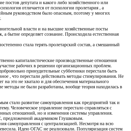
ие постов депутата и какого либо хозяйственного или
сихология отличается от психологии пролетария , а
тийным руководством было опасным, поэтому у многих
.
олнительной власти и на высшие хозяйственные посты
к, а бытие определяет сознание. Происходила естественная
постепенно стала терять пролетарский состав, а смешанный
ственно капиталистические производственные отношения
 участие рабочих в решении организационных проблем.
, добровольно принудительные субботники перестали быть
ное , что перестали действовать методы стимулирования. Не
г на это не хватало и для обеспечения материального
е методы не были разработаны, вообще теория находилась в
мым стало развитие самоуправления как предприятий так и
му. Человеческое управление перестало справляться с
енных отношений, но и изменения системы управления.
С, предложенной академиком Глушковым.
ния самоуправления с централизацией. Несмотря на всю
ревесила. Идею ОГАС не реализовали. Популяризация систем