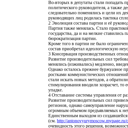
Во-вторых в депутаты стали попадать п
политического руководителя, а также де
следовательно поменялись и цели их д
руководящих лиц родилась тактика спло
2 Эволюция состава партии и её руково
Партия также менялась. Стало практико
государства, да и на мелкие ставились 
бюрократизация партии.
Кроме того в партии не было ограничен
состав приобретал идеологическую неу
3 Консервация производственных отно
Развитие производительных сил требов
менялись (изживались) медленно, введе
Однако осталось прежнее буржуазное пр
ростками коммунистических отношений. 
стали искать новых методов, а обратили
стимулирования вводили хозрасчет, то 
упадке.
4 Отставание системы управления от р
Развитие производительных сил привел
регионов, однако самоуправление наруш
огромным объемом предъявляемых к нем
Единственным выходом из создавшейся 
(см.
http://antonovyurymoscow.mypage.ru/o
очевидность этого решения, возможност