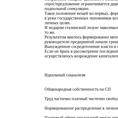
спрос/предложение ограничивается дире
подпольной спекуляции.
Такое положение вещей во-первых, форм
в руки государственных чиновников во
личных целях.
И недаром сталинский лозунг максималь
то же.
Результатом явилось формирование мен
руководители предприятий начали греш
Вынужденное сосредоточение власти в г
Если не брать в рассмотрение последни
осуществлялось возрождение капитали
Идеальный социализм
Общенародная собственность на СП
Труд частично платный частично свобо
Нормированное распределение в личном
Плановый обмен продукцией между пре