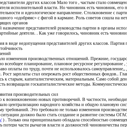
редставители других классов Мало того , частым стало совмещен
ятеля исполнительной власти. Но чиновник есть чиновник, его п
еятельности и идеологическое направление. Столкновение с пар
шного «одобрямс» с фигой в кармане. Роль советов сошла на нет
дящих органов
й назначение представителей руководства партии в органы исп
партийные деятели. . Как уже говорилось, чиновник есть чиновни
ия в виде недопущения представителей других классов. Партия 
стойчивость
шений
ало изменения производственных отношений. Прежние, государ
но всеобщее планирование, плановое ресурсное регулирование ,
аво оплаты по труду, почти не использовалось самоуправление,
Рост зарплаты стал опережать рост общественных фондов.. Глав
сь к старым, капиталистическим, материальным. Само собой дене
есть возвращали госкапиталистические методы. Коммунистически
азвития производительных сил
о к возникновению новых противоречий. В частности, необходи
ало централизацию народного хозяйства и общую плановую систе
у требований. Это требовало не только изменения производств
ситуации должно было стать создание и развитие системы ОГА
/
) . Только она принципиально обладала способностью совмеще
ь потери части рычагов власти и должностей чиновничества пе