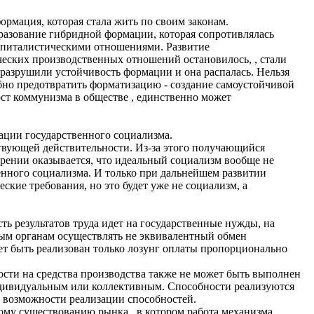
рмация, которая стала жить по своим законам.
разование гибридной формации, которая сопротивлялась
апиталистическими отношениями. Развитие
ческих производственных отношений остановилось, , стали
 разрушили устойчивость формации и она распалась. Нельзя
но предотвратить форматизацию - создание самоустойчивой
ст коммунизма в обществе , единственно может
ции государственного социализма.
твующей действительности. Из-за этого получающийся
трении оказывается, что идеальный социализм вообще не
венного социализма. И только при дальнейшем развитии
кие требования, но это будет уже не социализм, а
ть результатов труда идет на государственные нужды, на
ным органам осуществлять не эквивалентный обмен
т быть реализован только лозунг оплаты пропорционально
ости на средства производства также не может быть выполнен
индивидуальным или коллективным. Способности реализуются
 возможности реализации способностей.
ому существованию рынка , в котором работа механизма