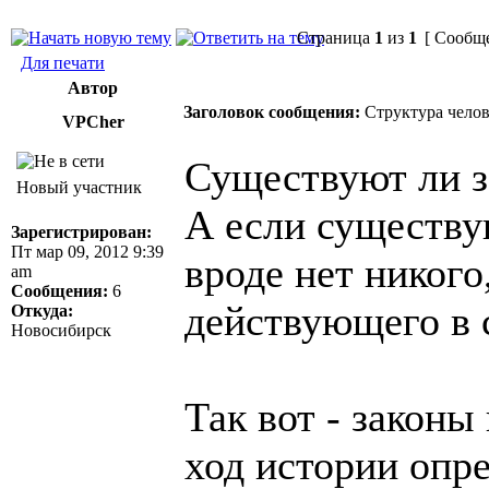
Страница
1
из
1
[ Сообще
Для печати
Автор
Заголовок сообщения:
Структура челов
VPCher
Существуют ли з
Новый участник
А если существу
Зарегистрирован:
Пт мар 09, 2012 9:39
вроде нет никого
am
Сообщения:
6
действующего в 
Откуда:
Новосибирск
Так вот - законы
ход истории опр