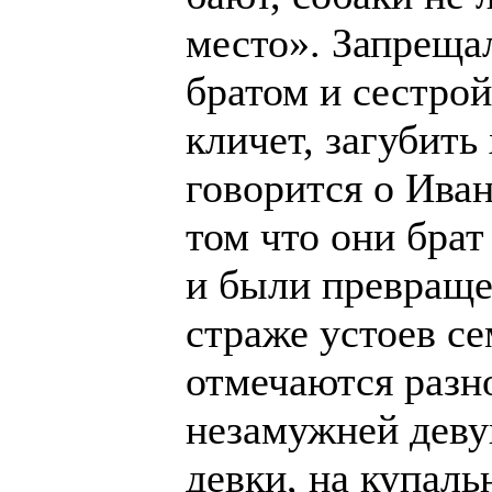
место». Запреща
братом и сестрой
кличет, загубить
говорится о Иван
том что они брат
и были превраще
страже устоев се
отмечаются разн
незамужней деву
девки, на купал