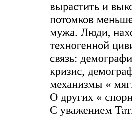
вырастить и выко
потомков меньш
мужа. Люди, нах
техногенной цив
связь: демограф
кризис, демогра
механизмы « мяг
О других « спор
С уважением Тат