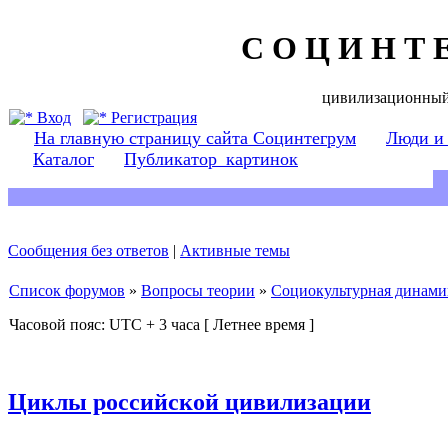
С О Ц И Н Т 
цивилизационный
Вход
Регистрация
На главную страницу сайта Социнтегрум
Люди и
Каталог
Публикатор_картинок
Сообщения без ответов
|
Активные темы
Список форумов
»
Вопросы теории
»
Социокультурная динами
Часовой пояс: UTC + 3 часа [ Летнее время ]
Циклы российской цивилизации