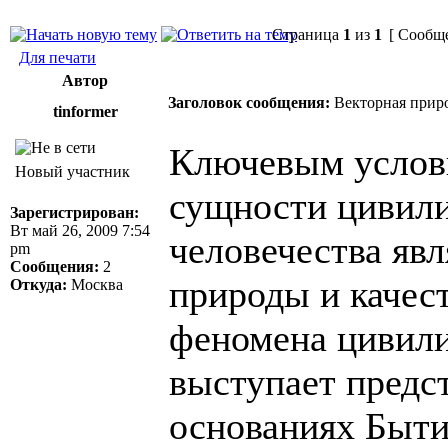
Страница
1
из
1
[ Сообще
Для печати
Автор
Заголовок сообщения:
Векторная приро
tinformer
Ключевым услов
Новый участник
сущности цивили
Зарегистрирован:
Вт май 26, 2009 7:54
человечества яв
pm
Сообщения:
2
природы и качес
Откуда:
Москва
феномена цивили
выступает предс
основаниях Быти