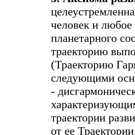
целеустремленна
человек и любое
планетарного со
траекторию выпо
(Траекторию Гар
следующими осн
- дисгармоничес
характеризующим
траектории разв
от ее Траектори