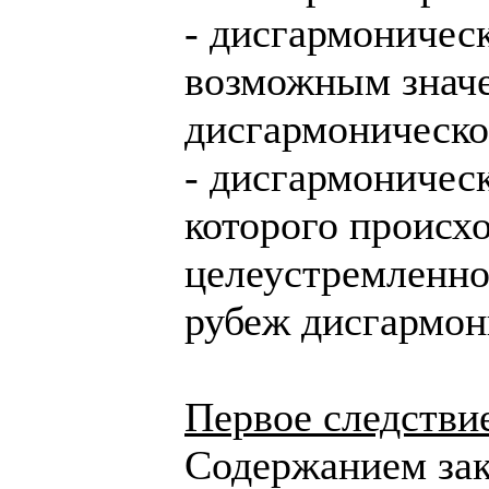
- дисгармоничес
возможным знач
дисгармоническо
- дисгармоничес
которого происх
целеустремленно
рубеж дисгармон
Первое следстви
Содержанием зак