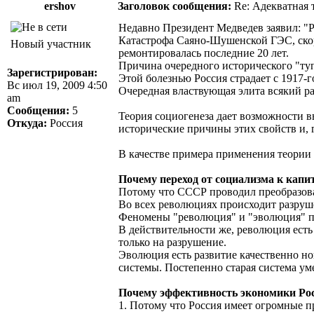
ershov
Заголовок сообщения:
Re: Адекватная т
Недавно Президент Медведев заявил: "Ро
Катастрофа Саяно-Шушенской ГЭС, скоре
Новый участник
ремонтировалась последние 20 лет.
Причина очередного исторического "ту
Зарегистрирован:
Этой болезнью Россия страдает с 1917-г
Вс июл 19, 2009 4:50
Очередная властвующая элита всякий раз
am
Сообщения:
5
Теория социогенеза дает возможности в
Откуда:
Россия
исторические причины этих свойств и, 
В качестве примера применения теории 
Почему переход от социализма к капи
Потому что СССР проводил преобразов
Во всех революциях происходит разруш
Феномены "революция" и "эволюция" п
В действительности же, революция есть
только на разрушение.
Эволюция есть развитие качественно но
системы. Постепенно старая система уме
Почему эффективность экономики Рос
1. Потому что Россия имеет огромные 