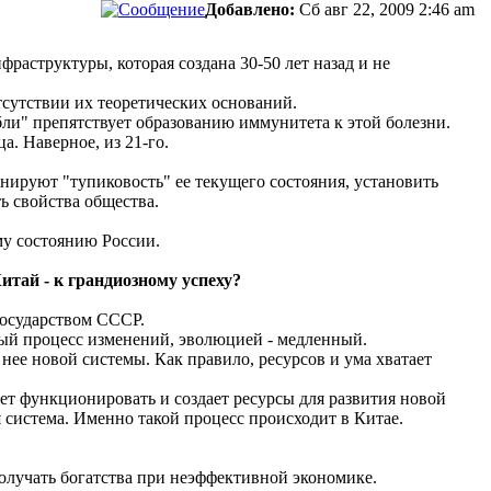
Добавлено:
Сб авг 22, 2009 2:46 am
аструктуры, которая создана 30-50 лет назад и не
сутствии их теоретических оснований.
абли" препятствует образованию иммунитета к этой болезни.
. Наверное, из 21-го.
нируют "тупиковость" ее текущего состояния, установить
ь свойства общества.
му состоянию России.
итай - к грандиозному успеху?
государством СССР.
й процесс изменений, эволюцией - медленный.
ее новой системы. Как правило, ресурсов и ума хватает
ет функционировать и создает ресурсы для развития новой
я система. Именно такой процесс происходит в Китае.
олучать богатства при неэффективной экономике.