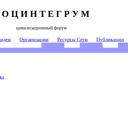
 О Ц И Н Т Е Г Р У М
цивилизационный форум
 идеи
Организации
Ресурсы Сети
Публикации
ка