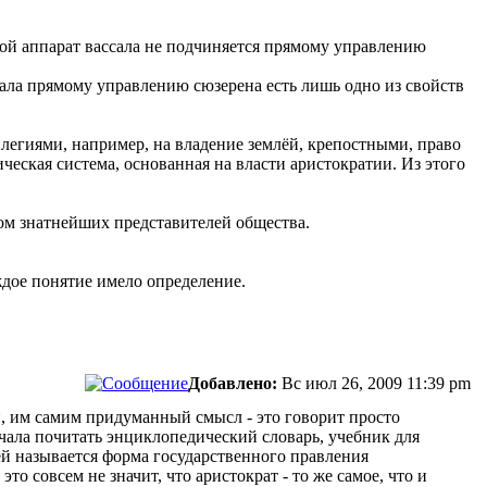
орой аппарат вассала не подчиняется прямому управлению
сала прямому управлению сюзерена есть лишь одно из свойств
легиями, например, на владение землёй, крепостными, право
ческая система, основанная на власти аристократии. Из этого
ом знатнейших представителей общества.
ждое понятие имело определение.
Добавлено:
Вс июл 26, 2009 11:39 pm
, им самим придуманный смысл - это говорит просто
начала почитать энциклопедический словарь, учебник для
ей называется форма государственного правления
о совсем не значит, что аристократ - то же самое, что и