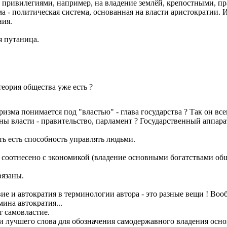
ривилегиями, например, на владение землёй, крепостными, пра
 - политическая система, основанная на власти аристократии. Из
ния.
я путаница.
еория общества уже есть ?
изма понимается под "властью" - глава государства ? Так он вс
ы власти - правительство, парламент ? Государственный аппарат
сть есть способность управлять людьми.
е соотнесено с экономикой (владение основными богатствами общ
вязаны.
ие и автократия в терминологии автора - это разные вещи ! Воо
мина автократия...
т самовластие.
ти лучшего слова для обозначения самодержавного владения осн