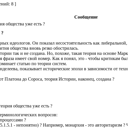
ний: 8 ]
Сообщение
ия общества уже есть ?
 ?
ных идеологов. Он показал несостоятельность как либеральной,
ития общества вновь резко обострилась.
ории так и не создана. Но, похоже, такая теория на основе Марк
я фраза имеет свой номер. Как я понял, это - чтобы критикам бы
оминает статью по теории систем.
нделеева, показывает исторические эпохи в зависимости от тех
т Платона до Сороса, теория Истории, наконец, создана ?
еория общества уже есть ?
 терминологических вопросов:
 процессами ?
.1.5.1 - непонятно) ? Например, монархия - это авторитаризм ? Ч