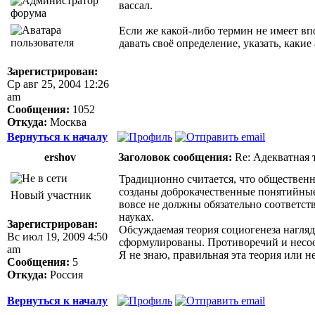
вассал.
Если же какой-либо термин не имеет впо
давать своё определение, указать, каки
Зарегистрирован:
Ср авг 25, 2004 12:26
am
Сообщения:
1052
Откуда:
Москва
Вернуться к началу
ershov
Заголовок сообщения:
Re: Адекватная т
Традиционно считается, что общественн
созданы доброкачественные понятийные
Новый участник
вовсе не должны обязательно соответс
науках.
Зарегистрирован:
Обсуждаемая теория социогенеза нагляд
Вс июл 19, 2009 4:50
сформулированы. Противоречий и несоот
am
Я не знаю, правильная эта теория или не
Сообщения:
5
Откуда:
Россия
Вернуться к началу