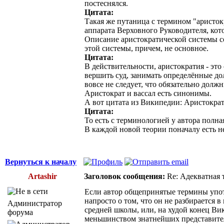
постеснялся.
Цитата:
Такая же путаница с термином "аристок
аппарата Верховного Руководителя, кото
Описание аристократической системы со
этой системы, причем, не основное.
Цитата:
В действительности, аристократия - эт
вершить суд, занимать определённые дол
вовсе не следует, что обязательно долж
Аристократ и вассал есть синонимы.
А вот цитата из Википедии: Аристокра
Цитата:
То есть с терминологией у автора полна
В каждой новой теории поначалу есть н
Вернуться к началу
Artashir
Заголовок сообщения:
Re: Адекватная т
Если автор общепринятые термины упот
напросто о том, что он не разбирается 
Администратор
средней школы, или, на худой конец Ви
форума
меньшинством знатнейших представителей