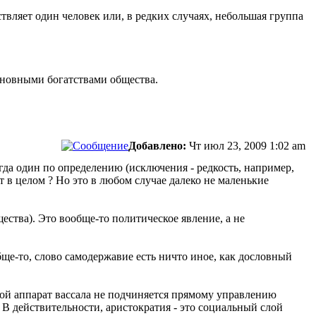
твляет один человек или, в редких случаях, небольшая группа
сновными богатствами общества.
Добавлено:
Чт июл 23, 2009 1:02 am
егда один по определению (исключения - редкость, например,
 в целом ? Но это в любом случае далеко не маленькие
ества). Это вообще-то политическое явление, а не
бще-то, слово самодержавие есть ничто иное, как дословный
орой аппарат вассала не подчиняется прямому управлению
. В действительности, аристократия - это социальный слой