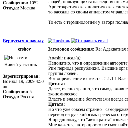
людей, пользующихся наследственными п
Сообщения:
1052
Аристократическая политическая система
Откуда:
Москва
то вассалы со своим аппаратом управле
То есть с терминологией у автора полна
Вернуться к началу
ershov
Заголовок сообщения:
Re: Адекватная т
Artashir писал(а):
Непонятно, что в определении авторитар
Новый участник
Рим периода республики). Высшие орган
группы людей.
Зарегистрирован:
Вот определение из текста - 5.1.1.1 Вла
Вс июл 19, 2009 4:50
Цитата:
am
Далее, очень странно, что самодержави
Сообщения:
5
экономическое.
Откуда:
Россия
Власть и владение богатствами всегда с
Цитата:
Но что уже совсем странно - самодержав
перевод на русский язык греческого тер
Я предположу, что "автократия" означае
Мне кажется, автор просто не смог най