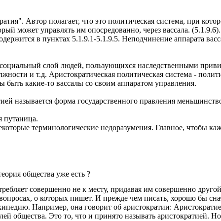
ратия". Автор полагает, что это политическая система, при кот
рый может управлять им опосредованно, через вассала. (5.1.9.6).
держится в пунктах 5.1.9.1-5.1.9.5. Неподчинение аппарата вас
о социальный слой людей, пользующихся наследственными приви
жности и т.д. Аристократическая политическая система - полити
ны быть какие-то вассалы со своим аппаратом управления.
тией называется форма государственного правления меньшинств
я путаница.
екоторые терминологические недоразумения. Главное, чтобы ка
еория общества уже есть ?
ребляет совершенно не к месту, придавая им совершенно другой
в вопросах, о которых пишет. И прежде чем писать, хорошо бы с
кипедию. Например, она говорит об аристократии: Аристократи
 общества. Это то, что и принято называть аристократией. Но эт