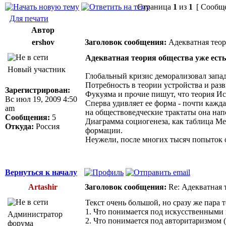
Страница
1
из
1
[ Сообще
Для печати
Автор
ershov
Заголовок сообщения:
Адекватная теор
Адекватная теория общества уже есть
Новый участник
Глобальный кризис деморализовал запад
Потребность в теории устройства и разв
Зарегистрирован:
Фукуяма и прочие пишут, что теория Ист
Вс июл 19, 2009 4:50
Сперва удивляет ее форма - почти кажда
am
на обществоведческие трактаты она нап
Сообщения:
5
Диаграмма социогенеза, как таблица Ме
Откуда:
Россия
формации.
Неужели, после многих тысяч попыток о
Вернуться к началу
Artashir
Заголовок сообщения:
Re: Адекватная т
Текст очень большой, но сразу же пара
1. Что понимается под искусственными
Администратор
2. Что понимается под авторитаризмом (5
форума