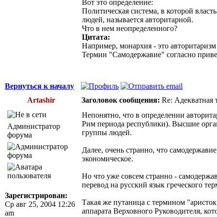
Вот это определение:
Политическая система, в которой власт
людей, называется авторитарной.
Что в нем неопределенного?
Цитата:
Например, монархия - это авторитаризм ?
Термин "Самодержавие" согласно приве
Вернуться к началу
Artashir
Заголовок сообщения:
Re: Адекватная т
Непонятно, что в определении авторитар
Рим периода республики). Высшие орган
Администратор
группы людей.
форума
Далее, очень странно, что самодержави
экономическое.
Но что уже совсем странно - самодержав
перевод на русский язык греческого тер
Зарегистрирован:
Такая же путаница с термином "аристок
Ср авг 25, 2004 12:26
аппарата Верховного Руководителя, кото
am