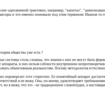
лне однозначной трактовки, например, "капитал", "цивилизация",
е авторы и что именно понимали под этим термином: Иванов то-то,
еория общества уже есть ?
ые системы столь сложны, что знания о них не могут быть форма
 аппараты, в них нельзя соблюсти внутреннюю непротиворечив
твовать объективным реальностям. Посему методология естестве
но опровергает этот стереотип. Ее понятийный аппарат достато
ветствий я не вижу. Она, по-моему, удовлетворяет требованиям
т, но я вижу, что это - не традиционное словоблудие, а настоящая