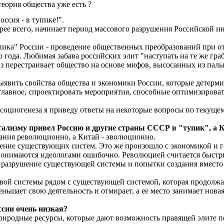
еория общества уже есть ?
ссия - в тупике!".
е всего, начинает период массового разрушения Российской инфр
пика" России - проведение общественных преобразований при от
о года. Любимая забава российских элит "наступать на те же гр
 перестраивает общество на основе мифов, высосанных из пальца
ыявить свойства общества и экономики России, которые детерми
главное, спроектировать мероприятия, способные оптимизироват
социогенеза я приведу ответы на некоторые вопросы по текуще
тализму привел Россию и другие страны СССР в "тупик", а К
ания революционно, а Китай - эволюционно.
ение существующих систем. Это же произошло с экономикой и 
онимаются идеологами ошибочно. Революцией считается быстры
 разрушение существующей системы и попытки создания вместо н
вой системы рядом с существующей системой, которая продолжа
ньшает свою деятельность и отмирает, а ее место занимает нова
сии очень низкая?
природные ресурсы, которые дают возможность правящей элите п