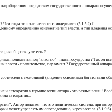
ь над обществом посредством государственного апппарата осущес
 Чем тогда это отличается от самодержавия (5.1.5.2) ?
денному определению означает не тип власти, а тип владения о
еория общества уже есть ?
изма понимается под "властью" - глава государства ? Так он вс
ы власти - правительство, парламент ? Государственный аппарат
е соотнесено с экономикой (владение основными богатствами общ
ие и автократия в терминологии автора - это разные вещи ! Воо
мина автократия...
ратия". Автор полагает, что это политическая система, при кот
рый может управлять им опосредованно, через вассала. (5.1.9.6)