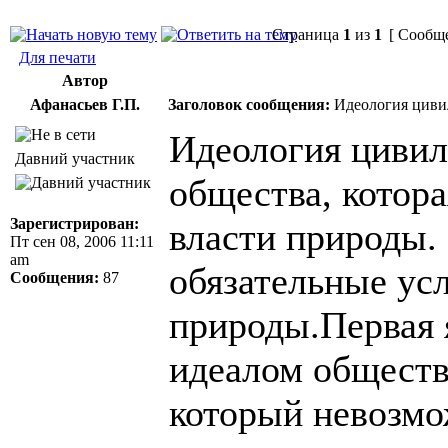
Страница
1
из
1
[ Сообще
Для печати
Автор
Афанасьев Г.П.
Заголовок сообщения:
Идеология циви
Идеология цивил
Давний участник
общества, котора
Зарегистрирован:
власти природы. 
Пт сен 08, 2006 11:11
am
обязательные ус
Сообщения:
87
природы.Первая 
идеалом обществ
который невозмо