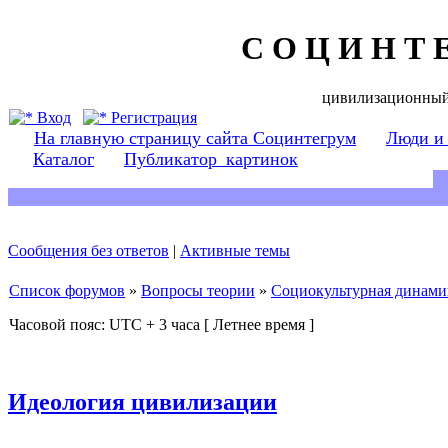
С О Ц И Н Т 
цивилизационный
Вход
Регистрация
На главную страницу сайта Социнтегрум
Люди и
Каталог
Публикатор_картинок
Сообщения без ответов
|
Активные темы
Список форумов
»
Вопросы теории
»
Социокультурная динами
Часовой пояс: UTC + 3 часа [ Летнее время ]
Идеология цивилизации