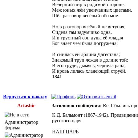
Вечерний пир в родимой стороне.
Меж юных жён увенчанных цветами,
Шёл разговор весёлый обо мне.
Но в разговор весёлый не вступая,
Сидела там задумчиво одна,
И в грустный сон душа её младая
Бог знает чем была погружена;
И снилась ей долина Дагестана;
Знакомый труп лежал в долине той;
В его груди, дымясь, чернела рана,
И кровь лилась хладеющей струёй.
1841
Вернуться к началу
Artashir
Заголовок сообщения:
Re: Сбылись про
К.Д. Бальмонт (1867-1942). Предвидени
русского царя.
Администратор
форума
НАШ ЦАРЬ