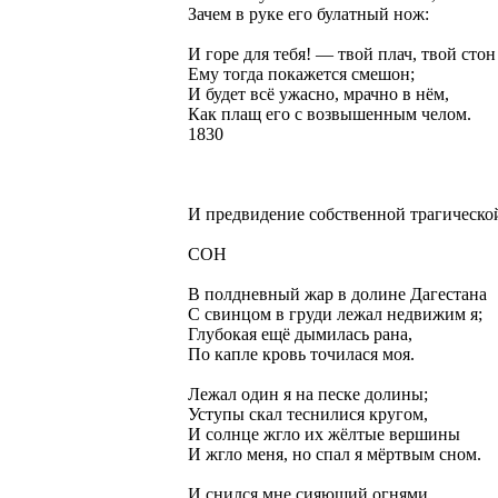
Зачем в руке его булатный нож:
И горе для тебя! — твой плач, твой стон
Ему тогда покажется смешон;
И будет всё ужасно, мрачно в нём,
Как плащ его с возвышенным челом.
1830
И предвидение собственной трагическо
СОН
В полдневный жар в долине Дагестана
С свинцом в груди лежал недвижим я;
Глубокая ещё дымилась рана,
По капле кровь точилася моя.
Лежал один я на песке долины;
Уступы скал теснилися кругом,
И солнце жгло их жёлтые вершины
И жгло меня, но спал я мёртвым сном.
И снился мне сияющий огнями