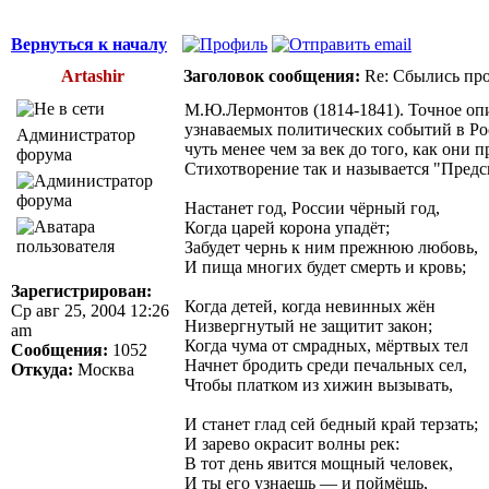
Вернуться к началу
Artashir
Заголовок сообщения:
Re: Сбылись про
М.Ю.Лермонтов (1814-1841). Точное оп
узнаваемых политических событий в Ро
Администратор
чуть менее чем за век до того, как они 
форума
Стихотворение так и называется "Предс
Настанет год, России чёрный год,
Когда царей корона упадёт;
Забудет чернь к ним прежнюю любовь,
И пища многих будет смерть и кровь;
Зарегистрирован:
Когда детей, когда невинных жён
Ср авг 25, 2004 12:26
Низвергнутый не защитит закон;
am
Когда чума от смрадных, мёртвых тел
Сообщения:
1052
Начнет бродить среди печальных сел,
Откуда:
Москва
Чтобы платком из хижин вызывать,
И станет глад сей бедный край терзать;
И зарево окрасит волны рек:
В тот день явится мощный человек,
И ты его узнаешь — и поймёшь,