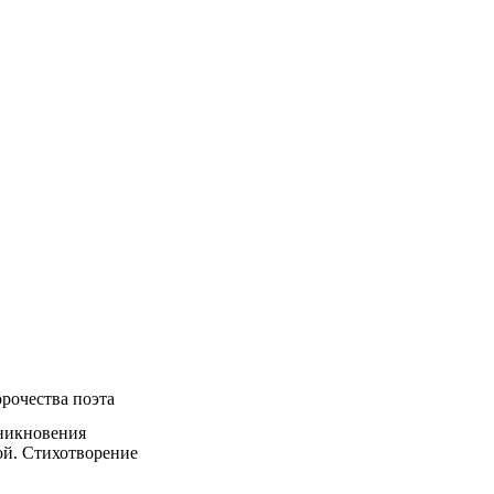
рочества поэта
зникновения
ой. Стихотворение