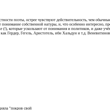
астности поэты, острее чувствуют действительность, чем обычны
кое понимание собственной натуры, и, что особенно интересно, 
ке (!), которые ускользают от понимания и политиков, и даже у
как Гердер, Гегель, Аристотель, ибн Хальдун и т.д. Веневитино
дняла "покров свой