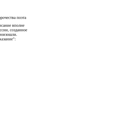
рочества поэта
исание вполне
ссии, созданное
произошли.
казание":