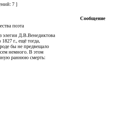
ний: 7 ]
Сообщение
ства поэта
из элегии Д.В.Венедиктова
1827 г., ещё тогда,
вроде бы не предвещало
всем немного. В этом
енную раннюю смерть: