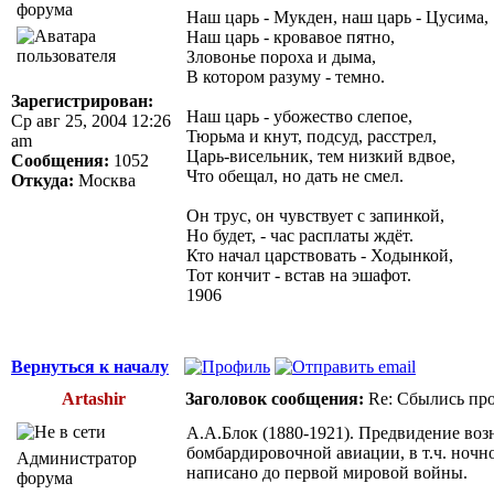
Наш царь - Мукден, наш царь - Цусима,
Наш царь - кровавое пятно,
Зловонье пороха и дыма,
В котором разуму - темно.
Зарегистрирован:
Наш царь - убожество слепое,
Ср авг 25, 2004 12:26
Тюрьма и кнут, подсуд, расстрел,
am
Царь-висельник, тем низкий вдвое,
Сообщения:
1052
Что обещал, но дать не смел.
Откуда:
Москва
Он трус, он чувствует с запинкой,
Но будет, - час расплаты ждёт.
Кто начал царствовать - Ходынкой,
Тот кончит - встав на эшафот.
1906
Вернуться к началу
Artashir
Заголовок сообщения:
Re: Сбылись про
А.А.Блок (1880-1921). Предвидение во
бомбардировочной авиации, в т.ч. ночн
Администратор
написано до первой мировой войны.
форума