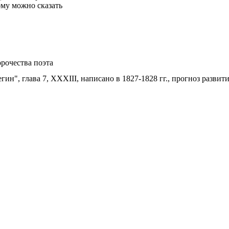
ому можно сказать
рочества поэта
ин", глава 7, XXXIII, написано в 1827-1828 гг., прогноз разви