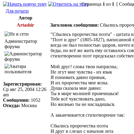
Страница
1
из
1
[ Сообще
Для печати
Автор
Artashir
Заголовок сообщения:
Сбылись пророче
"Сбылись пророчества поэта" - цитата 
"Поэт и друг" (1805-1827), написанной в 
Администратор
когда он был полностью здоров, ничто 
форума
беды, но всё же жить ему оставалось со
стихотворении поэт предсказал собств
Мой друг! слова твои напрасны,
Не лгут мне чувства - их язык
Я понимать давно привык,
И их пророчества мне ясны.
Зарегистрирован:
Душа сказала мне давно:
Ср авг 25, 2004 12:26
Ты в мире молнией промчишься!
am
Тебе всё чувствовать дано,
Сообщения:
1052
Но жизнью ты не насладишься.
Откуда:
Москва
А заканчивается стихотворение так:
Сбылись пророчества поэта
И друг в слезах с началом лета