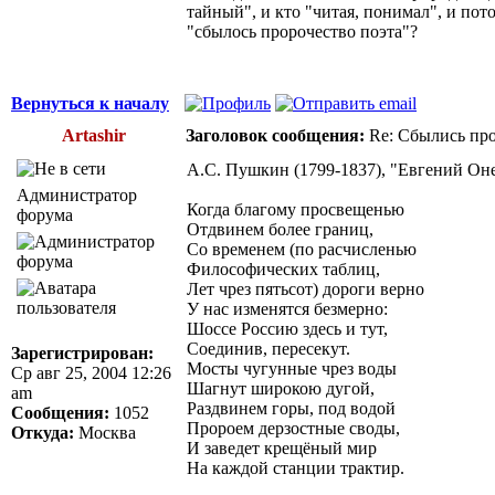
тайный", и кто "читая, понимал", и пот
"сбылось пророчество поэта"?
Вернуться к началу
Artashir
Заголовок сообщения:
Re: Сбылись про
А.С. Пушкин (1799-1837), "Евгений Онег
Администратор
Когда благому просвещенью
форума
Отдвинем более границ,
Со временем (по расчисленью
Философических таблиц,
Лет чрез пятьсот) дороги верно
У нас изменятся безмерно:
Шоссе Россию здесь и тут,
Соединив, пересекут.
Зарегистрирован:
Мосты чугунные чрез воды
Ср авг 25, 2004 12:26
Шагнут широкою дугой,
am
Раздвинем горы, под водой
Сообщения:
1052
Пророем дерзостные своды,
Откуда:
Москва
И заведет крещёный мир
На каждой станции трактир.