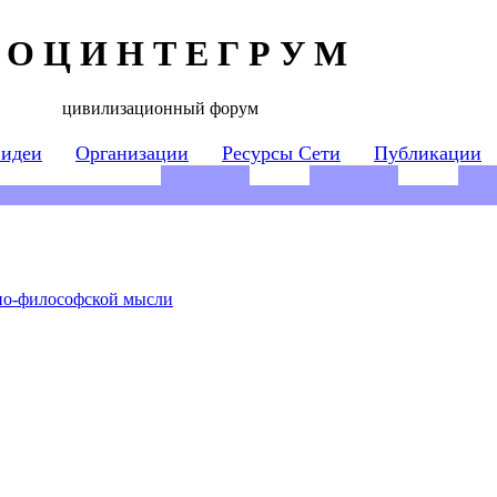
 О Ц И Н Т Е Г Р У М
цивилизационный форум
 идеи
Организации
Ресурсы Сети
Публикации
но-философской мысли