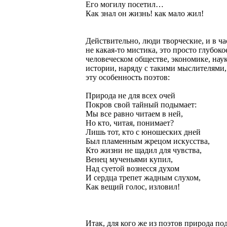
Его могилу посетил…
Как знал он жизнь! как мало жил!
Действительно, люди творческие, и в ч
не какая-то мистика, это просто глубо
человеческом обществе, экономике, нау
истории, наряду с такими мыслителями, 
эту особенность поэтов:
Природа не для всех очей
Покров свой тайный подымает:
Мы все равно читаем в ней,
Но кто, читая, понимает?
Лишь тот, кто с юношеских дней
Был пламенным жрецом искусства,
Кто жизни не щадил для чувства,
Венец мученьями купил,
Над суетой вознесся духом
И сердца трепет жадным слухом,
Как вещий голос, изловил!
Итак, для кого же из поэтов природа по