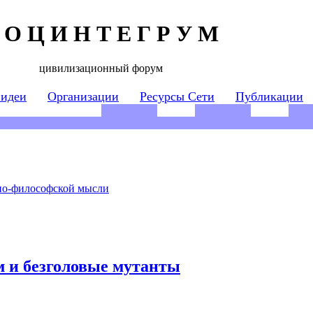
 О Ц И Н Т Е Г Р У М
цивилизационный форум
 идеи
Организации
Ресурсы Сети
Публикации
но-философской мысли
м и безголовые мутанты