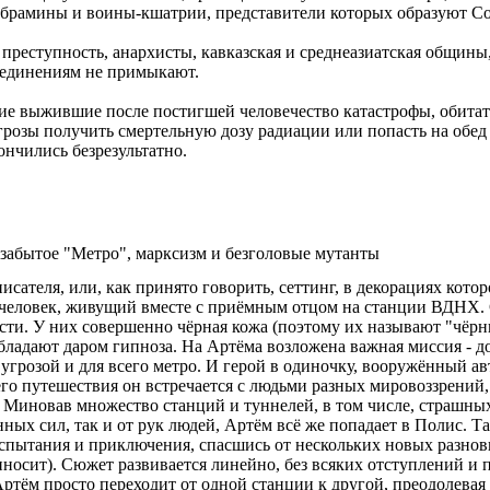
ые-брамины и воины-кшатрии, представители которых образуют 
 преступность, анархисты, кавказская и среднеазиатская общин
ъединениям не примыкают.
гие выжившие после постигшей человечество катастрофы, обитат
угрозы получить смертельную дозу радиации или попасть на обед 
нчились безрезультатно.
 забытое "Метро", марксизм и безголовые мутанты
сателя, или, как принято говорить, сеттинг, в декорациях кото
 человек, живущий вместе с приёмным отцом на станции ВДНХ. 
сти. У них совершенно чёрная кожа (поэтому их называют "чёр
обладают даром гипноза. На Артёма возложена важная миссия - 
 угрозой и для всего метро. И герой в одиночку, вооружённый ав
го путешествия он встречается с людьми разных мировоззрений, 
 Миновав множество станций и туннелей, в том числе, страшных,
ных сил, так и от рук людей, Артём всё же попадает в Полис. Т
спытания и приключения, спасшись от нескольких новых разнов
иносит). Сюжет развивается линейно, без всяких отступлений и 
Артём просто переходит от одной станции к другой, преодолевая