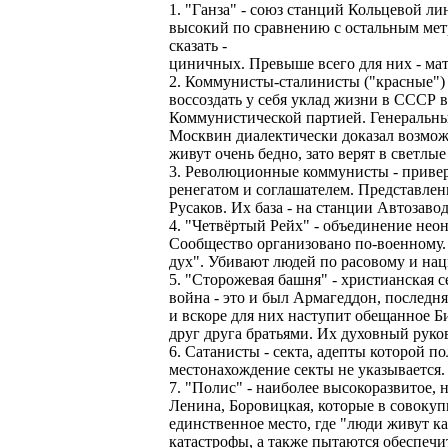
1. "Ганза" - союз станций Кольцевой л
высокий по сравнению с остальным метр
сказать -
циничных. Превыше всего для них - ма
2. Коммунисты-сталинисты ("красные") 
воссоздать у себя уклад жизни в СССР 
Коммунистической партией. Генеральн
Москвин диалектически доказал возмож
живут очень бедно, зато верят в светлые
3. Революционные коммунисты - приве
ренегатом и соглашателем. Представле
Русаков. Их база - на станции Автозавод
4. "Четвёртый Рейх" - объединение нео
Сообщество организовано по-военному. 
дух". Убивают людей по расовому и нац
5. "Сторожевая башня" - христианская 
война - это и был Армагеддон, последн
и вскоре для них наступит обещанное Би
друг друга братьями. Их духовный руко
6. Сатанисты - секта, адепты которой п
местонахождение секты не указывается.
7. "Полис" - наиболее высокоразвитое,
Ленина, Боровицкая, которые в совокуп
единственное место, где "люди живут ка
катастрофы, а также пытаются обеспечи