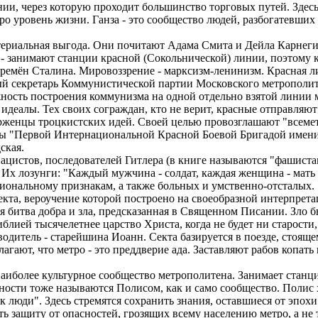
инии, через которую проходит большинство торговых путей. Здес
о уровень жизни. Ганза - это сообщество людей, разбогатевши
териальная выгода. Они почитают Адама Смита и Дейла Карнеги
- занимают станции красной (Сокольнической) линии, поэтому к
времён Сталина. Мировоззрение - марксизм-ленинизм. Красная ли
ый секретарь Коммунистической партии Московского метрополи
ность построения коммунизма на одной отдельно взятой линии 
 идеалы. Тех своих сограждан, кто не верит, красные отправляют
рженцы троцкистских идей. Своей целью провозглашают "всем
ны "Первой Интернациональной Красной Боевой Бригадой имени
ская.
нацистов, последователей Гитлера (в книге называются "фашист
Их лозунги: "Каждый мужчина - солдат, каждая женщина - мать с
иональному признакам, а также больных и умственно-отсталых.
секта, вероучение которой построено на своеобразной интерпрет
яя битва добра и зла, предсказанная в Священном Писании. Зло 
блией тысячелетнее царство Христа, когда не будет ни старости
водитель - старейшина Иоанн. Секта базируется в поезде, стоящ
олагают, что метро - это преддверие ада. Заставляют рабов копат
 наиболее культурное сообщество метрополитена. Занимает стан
ности тоже называются Полисом, как и само сообщество. Полис 
к люди". Здесь стремятся сохранить знания, оставшиеся от эпохи
ть защиту от опасностей, грозящих всему населению метро, а не