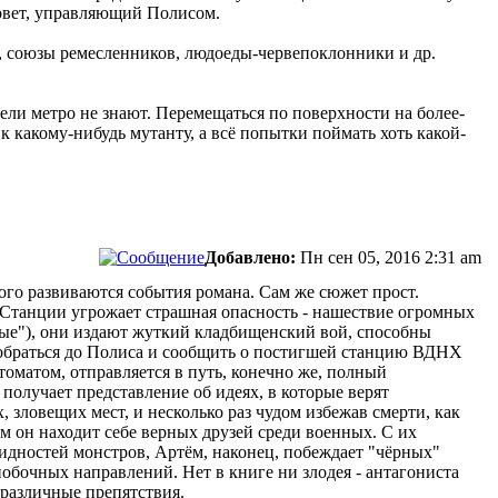
Совет, управляющий Полисом.
ы, союзы ремесленников, людоеды-червепоклонники и др.
ели метро не знают. Перемещаться по поверхности на более-
к какому-нибудь мутанту, а всё попытки поймать хоть какой-
Добавлено:
Пн сен 05, 2016 2:31 am
рого развиваются события романа. Сам же сюжет прост.
Станции угрожает страшная опасность - нашествие огромных
ные"), они издают жуткий кладбищенский вой, способны
добраться до Полиса и сообщить о постигшей станцию ВДНХ
томатом, отправляется в путь, конечно же, полный
получает представление об идеях, в которые верят
 зловещих мест, и несколько раз чудом избежав смерти, как
ам он находит себе верных друзей среди военных. С их
идностей монстров, Артём, наконец, побеждает "чёрных"
побочных направлений. Нет в книге ни злодея - антагониста
 различные препятствия.