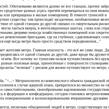
стей. Обитаемыми являются далеко не все станции, прочие заб
это средоточие разных угроз, причём перемещаться по ним можн
ны или превращены в жилые помещения). В темноте туннелей и
уткие существа; там происходят загадочные, необъяснимые явл
вие от одной станции до другой связано со смертельным риском.
могла таиться вверху, в вентиляционных шахтах, слева или спра
аенными дверями некогда хозяйственных помещений или секретны
ых ремонтными бригадами, где на глубинах, сдавливающих соз
ся ещё когда метро было просто средством передвижения..."
ает жителям метро. Главная опасность - это всё же сами люди. 
Передвигаясь от одной станции до другой, даже вроде бы дружест
м огнём. Вот почему по туннелям нельзя путешествовать без ору
, разные полезные вещи, принесённые с поверхности сталкерам
ерсанты-"челноки" с риском для жизни путешествуют по метро, 
ба. "<...> Метрополитен из комплексного объекта гражданской
селения в случае ядерной атаки, превратился во множество не с
и самостоятельными, своеобразными карликовыми государствам
сь в федерации и конфедерации, сегодня становясь метрополиям
быть поверженными и колонизированными вчерашними друзьями 
ются, несколько объединений людей в метро, существующие на м