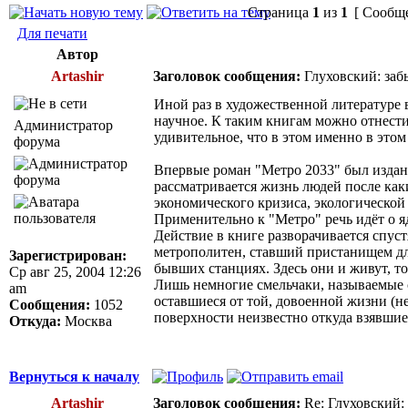
Страница
1
из
1
[ Сообще
Для печати
Автор
Artashir
Заголовок сообщения:
Глуховский: заб
Иной раз в художественной литературе 
научное. К таким книгам можно отнест
Администратор
удивительное, что в этом именно в этом
форума
Впервые роман "Метро 2033" был издан 
рассматривается жизнь людей после ка
экономического кризиса, экологической 
Применительно к "Метро" речь идёт о я
Действие в книге разворачивается спус
метрополитен, ставший пристанищем для
Зарегистрирован:
бывших станциях. Здесь они и живут, то
Ср авг 25, 2004 12:26
Лишь немногие смельчаки, называемые ст
am
оставшиеся от той, довоенной жизни (н
Сообщения:
1052
поверхности неизвестно откуда взявшие
Откуда:
Москва
Вернуться к началу
Artashir
Заголовок сообщения:
Re: Глуховский: