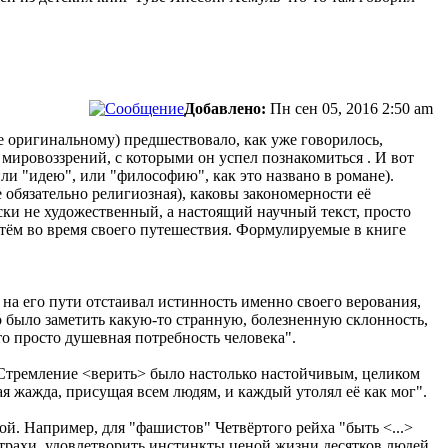
Добавлено:
Пн сен 05, 2016 2:50 am
е оригинальному) предшествовало, как уже говорилось,
 мировоззрений, с которыми он успел познакомиться . И вот
ли "идею", или "философию", как это названо в романе).
не обязательно религиозная), каковы закономерности её
ски не художественный, а настоящий научный текст, просто
тём во время своего путешествия. Формулируемые в книге
на его пути отстаивал истинность именно своего верования,
о было заметить какую-то странную, болезненную склонность,
о просто душевная потребность человека".
. "Стремление <верить> было настолько настойчивым, целиком
 жажда, присущая всем людям, и каждый утолял её как мог".
ой. Например, для "фашистов" Четвёртого рейха "быть <...>
страхи, удовлетворить инстинкты ценой жизни десятков людей