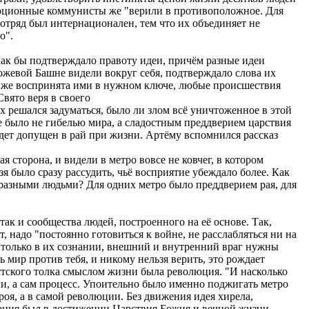
олюционные коммунисты же "верили в противоположное. Для
отряд был интернационален, тем что их объединяет не
о".
как бы подтверждало правоту идеи, причём разные идеи
ожевой Башне видели вокруг себя, подтверждало слова их
азу же воспринята ими в нужном ключе, любые происшествия
вято веря в своего
х решался задуматься, было ли злом всё уничтоженное в этой
 было не гибелью мира, а сладостным преддверием царствия
удет допущен в рай при жизни. Артёму вспомнился рассказ
я сторона, и видели в метро вовсе не ковчег, в котором
я было сразу рассудить, чьё восприятие убеждало более. Как
о разными людьми? Для одних метро было преддверием рая, для
ак и сообщества людей, построенного на её основе. Так,
 надо "постоянно готовиться к войне, не расслабляться ни на
 только в их сознании, внешний и внутренний враг нужны
ь мир против тебя, и никому нельзя верить, это рождает
истского толка смыслом жизни была революция. "И насколько
ли, а сам процесс. Упоительно было именно поджигать метро
оя, а в самой революции. Без движения идея хирела,
вания был в достижении Царствия Божия и вечной жизни