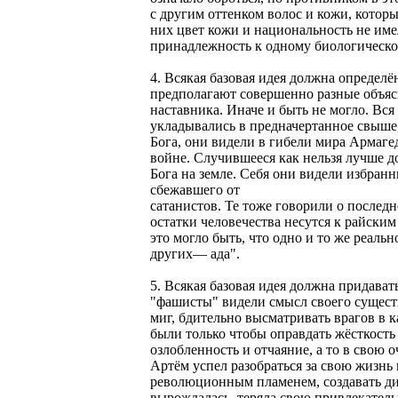
с другим оттенком волос и кожи, котор
них цвет кожи и национальность не име
принадлежность к одному биологическом
4. Всякая базовая идея должна определ
предполагают совершенно разные объясн
наставника. Иначе и быть не могло. Вс
укладывались в предначертанное свыше,
Бога, они видели в гибели мира Армагед
войне. Случившееся как нельзя лучше 
Бога на земле. Себя они видели избран
сбежавшего от
сатанистов. Те тоже говорили о последн
остатки человечества несутся к райским
это могло быть, что одно и то же реал
других— ада".
5. Всякая базовая идея должна придават
"фашисты" видели смысл своего существо
миг, бдительно высматривать врагов в 
были только чтобы оправдать жёсткость 
озлобленность и отчаяние, а то в свою
Артём успел разобраться за свою жизнь
революционным пламенем, создавать дин
вырождалась, теряла свою привлекател