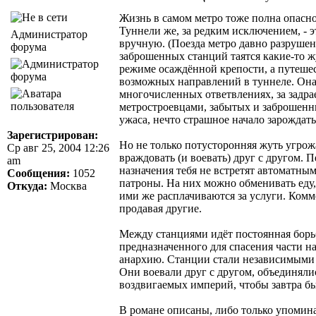
Жизнь в самом метро тоже полна опасно
Туннели же, за редким исключением, - 
Администратор
вручную. (Поезда метро давно разруше
форума
заброшенных станций таятся какие-то ж
режиме осаждённой крепости, а путешест
возможных направлений в туннеле. Она 
многочисленных ответвлениях, за задр
метростроевцами, забытых и заброшенн
ужаса, нечто страшное начало зарождать
Зарегистрирован:
Но не только потусторонняя жуть угрож
Ср авг 25, 2004 12:26
враждовать (и воевать) друг с другом. 
am
назначения тебя не встретят автоматны
Сообщения:
1052
патроны. На них можно обменивать еду
Откуда:
Москва
ими же расплачиваются за услуги. Комм
продавая другие.
Между станциями идёт постоянная борь
предназначенного для спасения части на
анархию. Станции стали независимыми 
Они воевали друг с другом, объединяли
воздвигаемых империй, чтобы завтра 
В романе описаны, либо только упомина