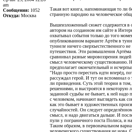
am
Такая вот книга, напоминающая то ли бо
Сообщения:
1052
странную пародию на человеческое общес
Откуда:
Москва
Вышеизложенный сюжет содержится в оп
автором на созданном им сайте в Интер
охватывал события только до того момен
опубликованном варианте Артём в тунне
туннеле ничего сверхъестественного не
путешествия. Эти размышления Артёма п
сравнивал разные мировоззрения людей в
смысл человеческому существованию. Но
предполагает окончательный и исчерпыв
"Надо просто перестать идти вперёд, по
рассуждал герой. И тут он вспоминал о
ли привидения. Суть этой теории в том
решениями, и выстроятся в некоторую ло
заданной судьбы не бывает, к ней надо
с человеком, начинают выглядеть как с
как это бывает в художественных произв
случайностей. Он следует определённому
смысл, и надо двигаться дальше. И посл
пули у пограничного поста Полиса, и на
Таким образом, в первоначальном вариа
человеческого существования не нова. 