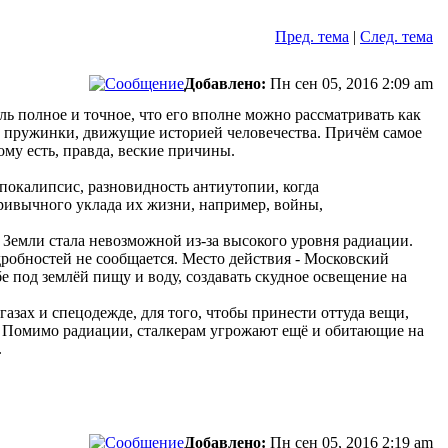
Пред. тема
|
След. тема
Добавлено:
Пн сен 05, 2016 2:09 am
ь полное и точное, что его вполне можно рассматривать как
е пружинки, движущие историей человечества. Причём самое
ому есть, правда, веские причины.
апокалипсис, разновидность антиутопии, когда
ривычного уклада их жизни, например, войны,
и Земли стала невозможной из-за высокого уровня радиации.
дробностей не сообщается. Место действия - Московский
 под землёй пищу и воду, создавать скудное освещение на
азах и спецодежде, для того, чтобы принести оттуда вещи,
). Помимо радиации, сталкерам угрожают ещё и обитающие на
.
Добавлено:
Пн сен 05, 2016 2:19 am