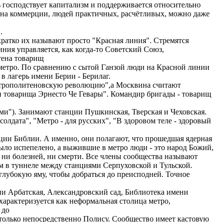
ь господствует капитализм и поддерживается относительно
х на коммерции, людей практичных, расчётливых, можно даже
.
ратко их называют просто "Красная линия". Стремятся
ния управляется, как когда-то Советский Союз,
тена товарищ
метро. По сравнению с сытой Ганзой люди на Красной линии
 в лагерь имени Берии - Берилаг.
етрополитеновскую революцию",а Москвина считают
 товарища Эрнесто Че Гевары". Командир бригады - товарищ
ами"). Занимают станции Пушкинская, Тверская и Чеховская.
олдата", "Метро - для русских", "В здоровом теле - здоровый
ации Библии. А именно, они полагают, что прошедшая ядерная
было испепелено, а выжившие в метро люди - это народ Божий,
, ни болезней, ни смерти. Все члены сообщества называют
ем в туннеле между станциями Серпуховской и Тульской.
ь глубокую яму, чтобы добраться до преисподней. Точное
ции Арбатская, Александровский сад, Библиотека имени
характеризуется как неформальная столица метро,
 до
 только непосредственно Полису. Сообщество имеет кастовую