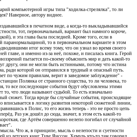
нарий компьютерной игры типа "ходилка-стрелялка", то ли
дея? Наверное, автору виднее.
издававшийся в печатном виде, а когда-то выкладывавшийся
тности, тот, первоначальный, вариант был намного короче,
ой), и эта глава была последней. Кроме того, если в
й паранормальщиной, то в первоначальном варианте в этом
дводившими итог всему тому, что он узнал во время своего
 главе, и именно из-за неё, похоже, и писалась книга. Герой
воззрений пытается по-своему объяснить мир и дать какой-то
уг другу, они не могли быть истинными, потому что истина
а, ради которой он отправился в трудный и опасный путь.
рает по чужим правилам, верит в заведомое заблуждение" -
станции Полянка от странного существа, то ли человека, то
ия, то все последующие события будут обусловлены этими
т то, что люди называют судьбой. То есть изначально
жный сюжет. Тогда вроде бы случайные события, происходящие
шо вписывается в логику развития некоторой сюжетной линии,
равившись в Полис, то его жизнь теперь - это не просто цепь
рёд. Раз уж дошёл до сюда, значит, в этом есть какой-то
ь короткая, где Артём совершенно нелепо погибал от случайной
вает".
смысла. Что ж, в принципе, мысль о нелепости и суетности
ей из детских книг Туве Янссон. Хемуль что-то там говорил