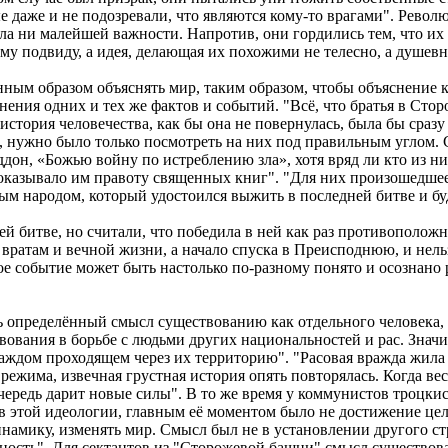
ые даже и не подозревали, что являются кому-то врагами". Рев
ла ни малейшей важности. Напротив, они гордились тем, что их 
у подвиду, а идея, делающая их похожими не телесно, а душевн
ённым образом объяснять мир, таким образом, чтобы объяснение 
ения одних и тех же фактов и событий. "Всё, что братья в Стор
я история человечества, как бы она не повернулась, была бы ср
 нужно было только посмотреть на них под правильным углом. С
дон, «Божью войну по истреблению зла», хотя вряд ли кто из ни
доказывало им правоту священных книг". "Для них произошедшее
ным народом, который удостоился выжить в последней битве и б
ей битве, но считали, что победила в ней как раз противоположна
 вратам и вечной жизни, а начало спуска в Преисподнюю, и нельз
ьное событие может быть настолько по-разному понято и осознан
ь определённый смысл существованию как отдельного человека, т
вания в борьбе с людьми других национальностей и рас. Значит,
каждом проходящем через их территорию". "Расовая вражда жила
режима, извечная грустная история опять повторялась. Когда вес
 очередь дарит новые силы". В то же время у коммунистов троцк
 в этой идеологии, главным её моментом было не достижение це
амику, изменять мир. Смысл был не в установлении другого стр
ьность". Для сектантов из "Сторожевой башни" смысл существо