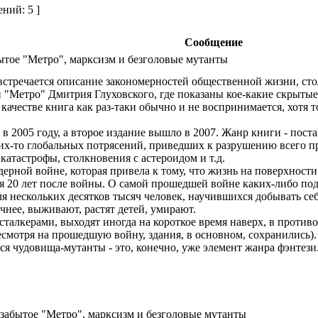
ний: 5 ]
Сообщение
ытое "Метро", марксизм и безголовые мутанты
встречается описание закономерностей общественной жизни, стол
и "Метро" Дмитрия Глуховского, где показаны кое-какие скрыты
 качестве книга как раз-таки обычно и не воспринимается, хотя т
в 2005 году, а второе издание вышло в 2007. Жанр книги - пост
ких-то глобальных потрясений, приведших к разрушению всего п
катастрофы, столкновения с астероидом и т.д.
дерной войне, которая привела к тому, что жизнь на поверхност
тя 20 лет после войны. О самой прошедшей войне каких-либо по
 нескольких десятков тысяч человек, научившихся добывать себе
чнее, выживают, растят детей, умирают.
алкерами, выходят иногда на короткое время наверх, в противог
есмотря на прошедшую войну, здания, в основном, сохранились
ся чудовища-мутанты - это, конечно, уже элемент жанра фэнтези
 забытое "Метро", марксизм и безголовые мутанты