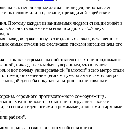
рошены как непригодные для жизни людей, либо завалены.
о лишь пешком или на дрезине, приводимой в действие
ения. Поэтому каждая из занимаемых людьми станций живёт в
 "Опасность далеко не всегда исходила с <...> двух
ва, в
х выходов, даже внизу, в загадочных люках, оставленных
нание самых отчаянных смельчаков тисками иррационального
Даже в таких экстремальных обстоятельствах они продолжают
венной, никогда нельзя быть уверенным, что в пункте
жия, и вот почему универсальной "валютой" всего метро стали
и или же произведённые разными умельцами в самом метро,
с выгодой для себя покупая за патроны одни товары и
 обороны, огромного противоатомного бомбоубежища,
вязанных единой властью станций, погрузился в хаос и
и, со своими идеологиями и режимами, лидерами и армиями.
и
или рабами".
омент, когда разворачиваются события книги: