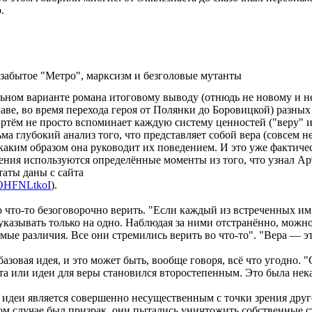
.
 забытое "Метро", марксизм и безголовые мутанты
альном варианте романа итоговому выводу (отнюдь не новому и н
аве, во время перехода героя от Полянки до Боровицкой) разных
Артём не просто вспоминает каждую систему ценностей ("веру" и
ьма глубокий анализ того, что представляет собой вера (совсем 
каким образом она руководит их поведением. И это уже фактиче
ения используются определённые моменты из того, что узнал Ар
аты даны с сайта
. WOHFNLtkoI
).
 что-то безоговорочно верить. "Если каждый из встреченных им 
 указывать только на одно. Наблюдая за ними отстранённо, можн
ые различия. Все они стремились верить во что-то". "Вера — эт
базовая идея, и это может быть, вообще говоря, всё что угодно
 или идеи для веры становился второстепенным. Это была некая
й идеи является совершенно несущественным с точки зрения друг
том случае был призрак, они пытались уничтожить собственные 