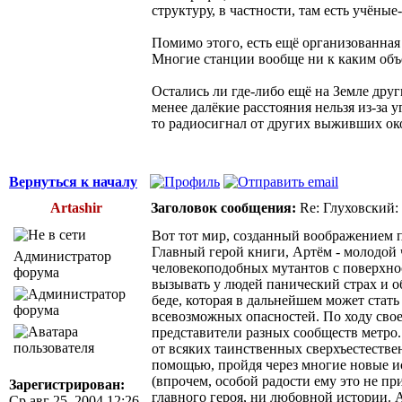
структуру, в частности, там есть учён
Помимо этого, есть ещё организованная
Многие станции вообще ни к каким об
Остались ли где-либо ещё на Земле дру
менее далёкие расстояния нельзя из-за 
то радиосигнал от других выживших око
Вернуться к началу
Artashir
Заголовок сообщения:
Re: Глуховский:
Вот тот мир, созданный воображением пи
Главный герой книги, Артём - молодой
Администратор
человекоподобных мутантов с поверхно
форума
вызывать у людей панический страх и 
беде, которая в дальнейшем может стать
всевозможных опасностей. По ходу свое
представители разных сообществ метро.
от всяких таинственных сверхъестествен
помощью, пройдя через многие новые и
(впрочем, особой радости ему это не пр
Зарегистрирован:
главного героя, ни любовной истории. 
Ср авг 25, 2004 12:26