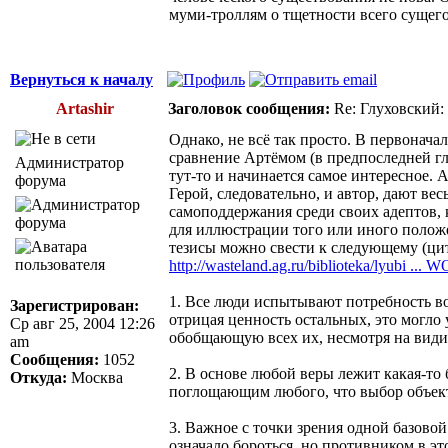
муми-троллям о тщетности всего сущего
Вернуться к началу
Artashir
Заголовок сообщения:
Re: Глуховский:
Однако, не всё так просто. В первонач
сравнение Артёмом (в предпоследней гл
Администратор
тут-то и начинается самое интересное. 
форума
Герой, следовательно, и автор, дают вес
самоподдержания среди своих адептов, 
для иллюстрации того или иного полож
тезисы можно свести к следующему (цит
http://wasteland.ag.ru/biblioteka/lyubi ..
1. Все люди испытывают потребность во
Зарегистрирован:
отрицая ценность остальных, это могло
Ср авг 25, 2004 12:26
обобщающую всех их, несмотря на видим
am
Сообщения:
1052
2. В основе любой веры лежит какая-то 
Откуда:
Москва
поглощающим любого, что выбор объекта
3. Важное с точки зрения одной базово
означало бороться, но противником в э