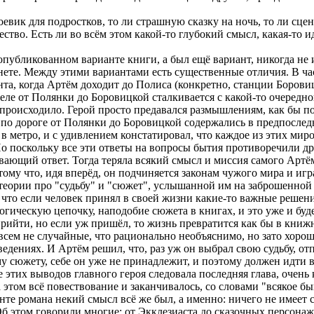
евик для подростков, то ли страшную сказку на ночь, то ли сце
тво. Есть ли во всём этом какой-то глубокий смысл, какая-то и
убликованном варианте книги, а был ещё вариант, никогда не 
нете. Между этими вариантами есть существенные отличия. В час
та, когда Артём доходит до Полиса (конкретно, станции Боровицк
ле от Полянки до Боровицкой сталкивается с какой-то очередно
 происходило. Герой просто предавался размышлениям, как бы по
о дороге от Полянки до Боровицкой содержались в предпоследней
 метро, и с удивлением констатировал, что каждое из этих миро
 поскольку все эти ответы на вопросы бытия противоречили др
ающий ответ. Тогда теряла всякий смысл и миссия самого Артём
тому что, идя вперёд, он подчиняется законам чужого мира и иг
 теории про "судьбу" и "сюжет", услышанной им на заброшенной 
, что если человек принял в своей жизни какие-то важные решен
гическую цепочку, наподобие сюжета в книгах, и это уже и буде
 прийти, но если уж пришёл, то жизнь превратится как бы в кни
овсем не случайные, что рационально необъяснимо, но зато хоро
едениях. И Артём решил, что, раз уж он выбрал свою судьбу, отп
 сюжету, себе он уже не принадлежит, и поэтому должен идти впе
е этих выводов главного героя следовала последняя глава, очен
 этом всё повествование и заканчивалось, со словами "всякое бы
нте романа некий смысл всё же был, а именно: ничего не имеет 
Об этом говорили многие: от Экклезиаста до сказочных персонаж