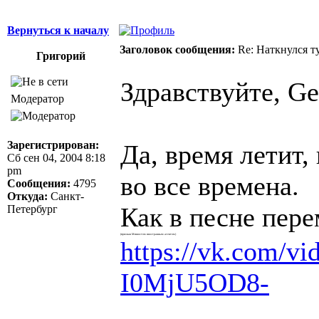
Вернуться к началу
Заголовок сообщения:
Re: Наткнулся ту
Григорий
Здравствуйте, Ge
Модератор
Зарегистрирован:
Да, время летит,
Сб сен 04, 2004 8:18
pm
во все времена.
Сообщения:
4795
Откуда:
Санкт-
Как в песне пер
Петербург
(признан Минюстом иноcтранным агентом)
https://vk.com/v
I0MjU5OD8-