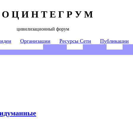
 О Ц И Н Т Е Г Р У М
цивилизационный форум
 идеи
Организации
Ресурсы Сети
Публикации
ридуманные