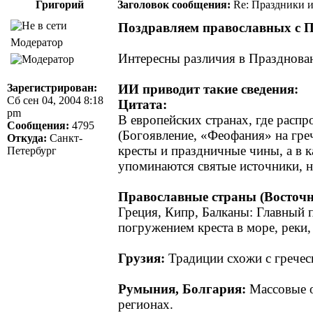
Григорий
Заголовок сообщения:
Re: Праздники и
Поздравляем православных с П
Модератор
Интересны различия в Празднован
Зарегистрирован:
ИИ приводит такие сведения:
Сб сен 04, 2004 8:18
Цитата:
pm
В европейских странах, где расп
Сообщения:
4795
(Богоявление, «Феофания» на греч
Откуда:
Санкт-
кресты и праздничные чины, а в к
Петербург
упоминаются святые источники, н
Православные страны (Восточн
Греция, Кипр, Балканы: Главный п
погружением креста в море, реки,
Грузия:
Традиции схожи с греческ
Румыния, Болгария:
Массовые о
регионах.