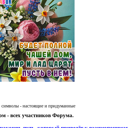
 символы - настоящие и придуманные
м - всех участников Форума.
 наконец, путь, который приведёт к взаимопонима