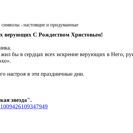
 символы - настоящие и придуманные
ых верующих С Рождеством Христовым!
ника.
 жил бы в сердцах всех искренне верующих в Него, рук
охо».
го настроя в эти праздничные дни.
кая звезда".
3181009426109347949