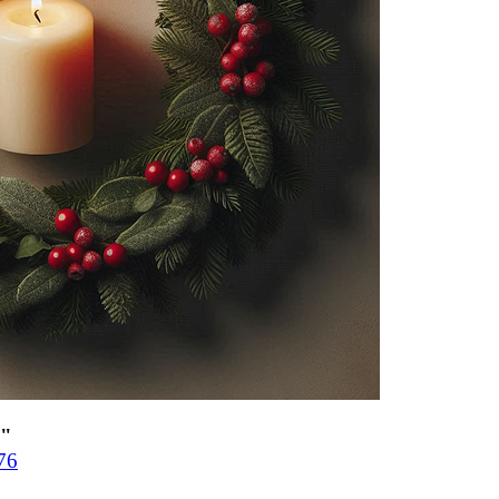
ь"
76