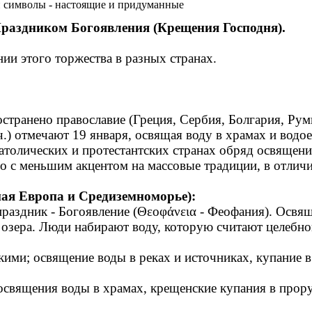
 символы - настоящие и придуманные
раздником Богоявления (Крещения Господня).
ии этого торжества в разных странах.
ространено православие (Греция, Сербия, Болгария, Ру
.) отмечают 19 января, освящая воду в храмах и водое
атолических и протестантских странах обряд освящения
о с меньшим акцентом на массовые традиции, в отличи
ая Европа и Средиземноморье):
раздник - Богоявление (Θεοφάνεια - Феофания). Освящ
 озера. Люди набирают воду, которую считают целебно
ими; освящение воды в реках и источниках, купание в 
священия воды в храмах, крещенские купания в прору