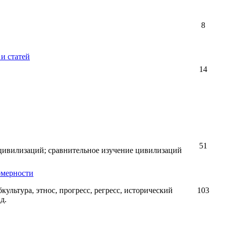
8
и статей
14
51
 цивилизаций; сравнительное изучение цивилизаций
омерности
убкультура, этнос, прогресс, регресс, исторический
103
д.