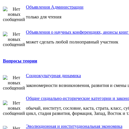
Объявления Администрации
только для чтения
Объявления о научных конференциях, анонсы книг 
может сделать любой полноправный участник
Вопросы теории
Социокультурная динамика
закономерности возникновения, развития и смены
Общие социально-исторические категории и закон
обычай, институт, сословие, каста, страта, класс, с
цикл, стадия развития, формация, Запад, Восток и т.
Эволюционная и институциональная экономика