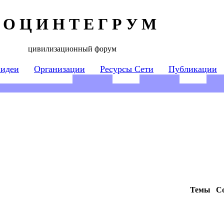
 О Ц И Н Т Е Г Р У М
цивилизационный форум
 идеи
Организации
Ресурсы Сети
Публикации
Темы
С