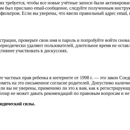
 требуется, чтобы все новые учётные записи были активирован
ам был прислано email-сообщение, следуйте полученным инструк
-фильтром. Если вы уверены, что ввели правильный адрес email, 
страции, проверьте свои имя и пароль и попробуйте войти снов
ериодически удаляют пользователей, длительное время не оста
ктивнее участвовать в дискуссиях.
ащите частных прав ребенка в интернете от 1998 г. — это закон С
меть на это письменное согласие родителей. Допустимо наличи
и вы не уверены, применимо ли это к вам, как к регистрирующ
Group не может давать рекомендаций по правовым вопросам и н
ридической силы.