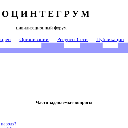
 О Ц И Н Т Е Г Р У М
цивилизационный форум
 идеи
Организации
Ресурсы Сети
Публикации
Часто задаваемые вопросы
 пароля?